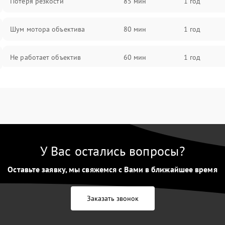
Потеря резкости
85 мин
1 год
Шум мотора объектива
80 мин
1 год
Не работает объектив
60 мин
1 год
Проблемы с автофокусом
60 мин
1 год
Не открывается крышка объектива
60 мин
1 год
Плохое качество изображения
60 мин
1 год
У Вас остались вопросы?
Оставьте заявку, мы свяжемся с Вами в ближайшее время
Не работает зум
60 мин
1 год
Не работает стабилизация
Заказать звонок
60 мин
1 год
изображения