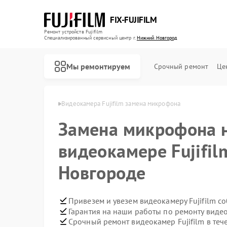
FIX-FUJIFILM
Ремонт устройств Fujifilm
Специализированный cервисный центр г.
Нижний Новгород
Мы ремонтируем
Срочный ремонт
Це
 в Нижнем Новгороде
Видеокамера Fujifilm замена микрофона
Замена микрофона 
Ремонт фотоаппаратов Fujifilm
Ремонт цифровых биноклей Fujifilm
видеокамере Fujifi
Новгороде
Привезем и увезем видеокамеру Fujifilm с
Гарантия на наши работы по ремонту видео
Срочный ремонт видеокамер Fujifilm в теч