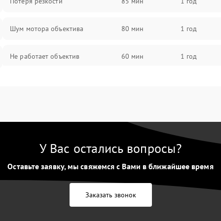
Потеря резкости
85 мин
1 год
Шум мотора объектива
80 мин
1 год
Не работает объектив
60 мин
1 год
Проблемы с автофокусом
60 мин
1 год
Не открывается крышка объектива
60 мин
1 год
Плохое качество изображения
60 мин
1 год
У Вас остались вопросы?
Оставьте заявку, мы свяжемся с Вами в ближайшее время
Не работает зум
60 мин
1 год
Не работает стабилизация
Заказать звонок
60 мин
1 год
изображения