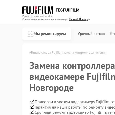
FIX-FUJIFILM
Ремонт устройств Fujifilm
Специализированный cервисный центр г.
Нижний Новгород
Мы ремонтируем
Срочный ремонт
Це
 в Нижнем Новгороде
Видеокамера Fujifilm замена контроллера питания
Замена контроллера
Ремонт фотоаппаратов Fujifilm
Ремонт цифровых биноклей Fujifilm
видеокамере Fujifi
Новгороде
Привезем и увезем видеокамеру Fujifilm с
Гарантия на наши работы по ремонту видео
Срочный ремонт видеокамер Fujifilm в теч