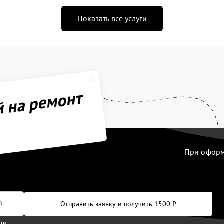
Показать все услуги
й на ремонт
При оформл
Отправить заявку и получить 1500 ₽
сти