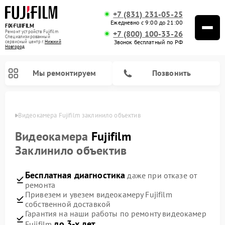
+7 (831) 231-05-25
Ежедневно с 9:00 до 21:00
FIX-FUJIFILM
Ремонт устройств Fujifilm
+7 (800) 100-33-26
Специализированный
Звонок бесплатный по РФ
cервисный центр г.
Нижний
Новгород
Мы ремонтируем
Позвонить
ороде
Видеокамера Fujifilm заклинило объектив
Видеокамера
Fujifilm
Заклинило объектив
Ремонт цифровых биноклей Fujifilm
Бесплатная диагностика
даже при отказе от
ремонта
Привезем и увезем видеокамеру Fujifilm
собственной доставкой
Гарантия на наши работы по ремонту видеокамер
до 3-х лет
Fujifilm