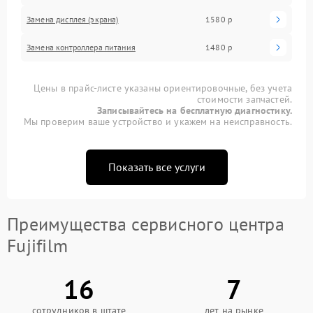
Замена дисплея (экрана)
1580 р
Замена контроллера питания
1480 р
Цены в прайс-листе указаны ориентировочные, без учета
стоимости запчастей.
Записывайтесь на бесплатную диагностику.
Мы проверим ваше устройство и укажем на неисправность.
Показать все услуги
Преимущества сервисного центра
Fujifilm
16
7
сотрудников в штате
лет на рынке