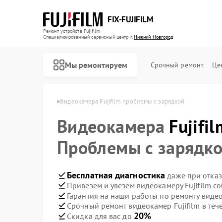
FIX-FUJIFILM
Ремонт устройств Fujifilm
Специализированный cервисный центр г.
Нижний Новгород
Мы ремонтируем
Срочный ремонт
Це
 в Нижнем Новгороде
Видеокамера Fujifilm проблемы с зарядкой
Видеокамера
Fujifil
Ремонт фотоаппаратов Fujifilm
Ремонт цифровых биноклей Fujifilm
Проблемы с зарядк
Бесплатная диагностика
даже при отказ
Привезем и увезем видеокамеру Fujifilm с
Гарантия на наши работы по ремонту видео
Срочный ремонт видеокамер Fujifilm в теч
20%
Скидка для вас до