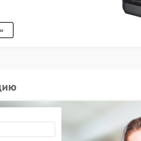
ны
цию