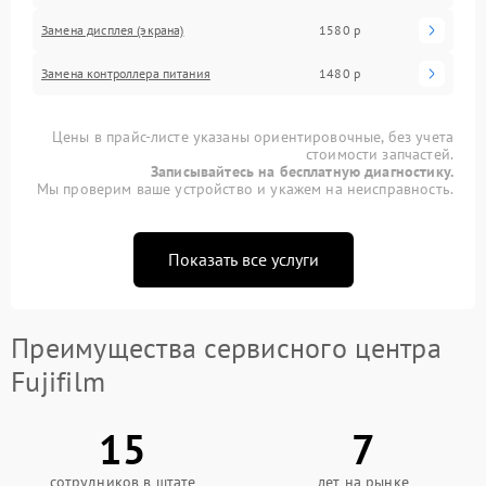
Замена дисплея (экрана)
1580 р
Замена контроллера питания
1480 р
Цены в прайс-листе указаны ориентировочные, без учета
стоимости запчастей.
Записывайтесь на бесплатную диагностику.
Мы проверим ваше устройство и укажем на неисправность.
Показать все услуги
Преимущества сервисного центра
Fujifilm
15
7
сотрудников в штате
лет на рынке