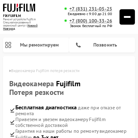
+7 (831) 231-05-25
Ежедневно с 9:00 до 21:00
FIX-FUJIFILM
Ремонт устройств Fujifilm
+7 (800) 100-33-26
Специализированный
Звонок бесплатный по РФ
cервисный центр г.
Нижний
Новгород
Мы ремонтируем
Позвонить
ороде
Видеокамера Fujifilm потеря резкости
Видеокамера
Fujifilm
Потеря резкости
Ремонт цифровых биноклей Fujifilm
Бесплатная диагностика
даже при отказе от
ремонта
Привезем и увезем видеокамеру Fujifilm
собственной доставкой
Гарантия на наши работы по ремонту видеокамер
до 3-х лет
Fujifilm