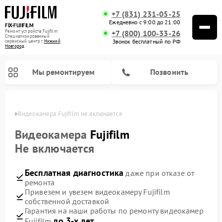
+7 (831) 231-05-25
Ежедневно с 9:00 до 21:00
FIX-FUJIFILM
Ремонт устройств Fujifilm
+7 (800) 100-33-26
Специализированный
Звонок бесплатный по РФ
cервисный центр г.
Нижний
Новгород
Мы ремонтируем
Позвонить
ороде
Видеокамера Fujifilm не включается
Видеокамера
Fujifilm
Не включается
Ремонт цифровых биноклей Fujifilm
Бесплатная диагностика
даже при отказе от
ремонта
Привезем и увезем видеокамеру Fujifilm
собственной доставкой
Гарантия на наши работы по ремонту видеокамер
до 3-х лет
Fujifilm