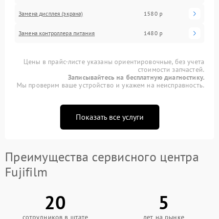
Замена дисплея (экрана)
1580 р
Замена контроллера питания
1480 р
Цены в прайс-листе указаны ориентировочные, без учета
стоимости запчастей.
Записывайтесь на бесплатную диагностику.
Мы проверим ваше устройство и укажем на неисправность.
Показать все услуги
Преимущества сервисного центра
Fujifilm
20
5
сотрудников в штате
лет на рынке