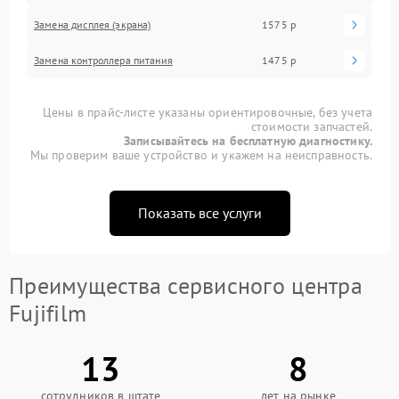
Замена дисплея (экрана)
1575 р
Замена контроллера питания
1475 р
Цены в прайс-листе указаны ориентировочные, без учета
стоимости запчастей.
Записывайтесь на бесплатную диагностику.
Мы проверим ваше устройство и укажем на неисправность.
Показать все услуги
Преимущества сервисного центра
Fujifilm
13
8
сотрудников в штате
лет на рынке