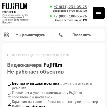
+7 (831) 231-05-25
Ежедневно с 9:00 до 21:00
FIX-FUJIFILM
Ремонт устройств Fujifilm
+7 (800) 100-33-26
Специализированный
Звонок бесплатный по РФ
cервисный центр г.
Нижний
Новгород
Мы ремонтируем
Позвонить
ороде
Видеокамера Fujifilm не работает объектив
Видеокамера
Fujifilm
Не работает объектив
Ремонт цифровых биноклей Fujifilm
Бесплатная диагностика
даже при отказе от
ремонта
Привезем и увезем видеокамеру Fujifilm
собственной доставкой
Гарантия на наши работы по ремонту видеокамер
до 3-х лет
Fujifilm