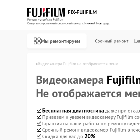
FIX-FUJIFILM
Ремонт устройств Fujifilm
Специализированный cервисный центр г.
Нижний Новгород
Мы ремонтируем
Срочный ремонт
Це
 в Нижнем Новгороде
Видеокамера Fujifilm не отображается меню
Видеокамера
Fujifil
Ремонт фотоаппаратов Fujifilm
Ремонт цифровых биноклей Fujifilm
Не отображается м
Бесплатная диагностика
даже при отказ
Привезем и увезем видеокамеру Fujifilm с
Гарантия на наши работы по ремонту видео
Срочный ремонт видеокамер Fujifilm в теч
20%
Скидка для вас до