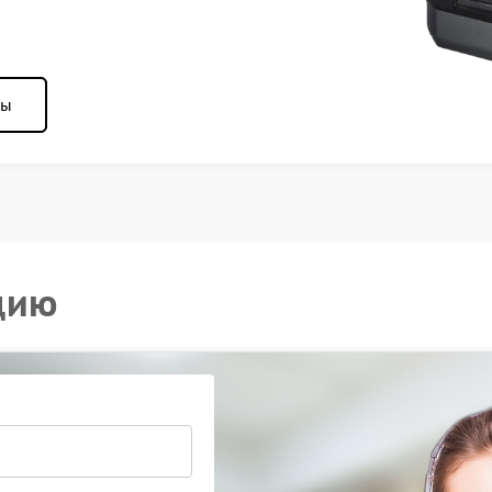
ны
цию