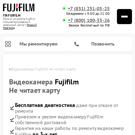
+7 (831) 231-05-25
Ежедневно с 9:00 до 21:00
FIX-FUJIFILM
Ремонт устройств Fujifilm
+7 (800) 100-33-26
Специализированный
Звонок бесплатный по РФ
cервисный центр г.
Нижний
Новгород
Мы ремонтируем
Позвонить
ороде
Видеокамера Fujifilm не читает карту
Видеокамера
Fujifilm
Не читает карту
Ремонт цифровых биноклей Fujifilm
Бесплатная диагностика
даже при отказе от
ремонта
Привезем и увезем видеокамеру Fujifilm
собственной доставкой
Гарантия на наши работы по ремонту видеокамер
до 3-х лет
Fujifilm