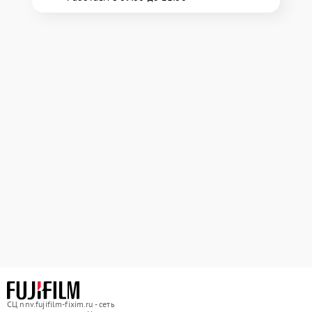
СЦ nnv.fujifilm-fixim.ru - сеть