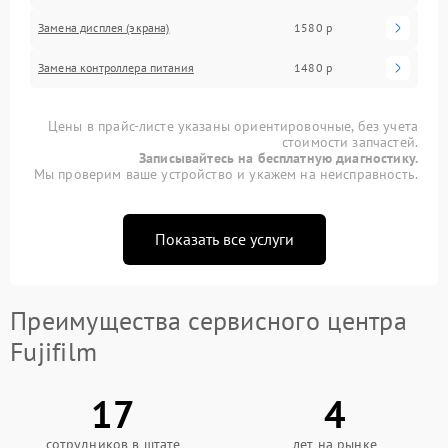
Замена дисплея (экрана)
1580 р
Замена контроллера питания
1480 р
Цены в прайс-листе указаны ориентировочные, без учета
стоимости запчастей.
Записывайтесь на бесплатную диагностику.
Мы проверим ваше устройство и укажем на неисправность.
Показать все услуги
Преимущества сервисного центра
Fujifilm
17
4
сотрудников в штате
лет на рынке