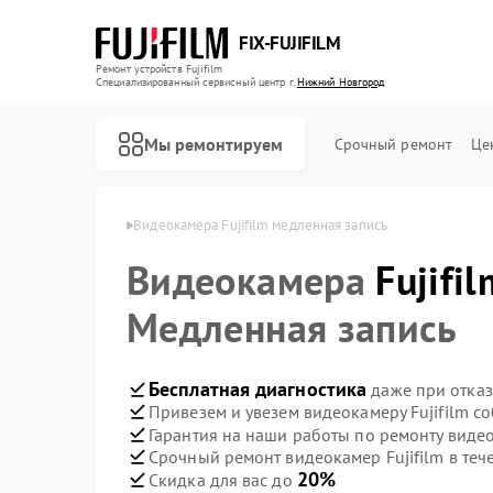
FIX-FUJIFILM
Ремонт устройств Fujifilm
Специализированный cервисный центр г.
Нижний Новгород
Мы ремонтируем
Срочный ремонт
Це
 в Нижнем Новгороде
Видеокамера Fujifilm медленная запись
Видеокамера
Fujifil
Ремонт фотоаппаратов Fujifilm
Ремонт цифровых биноклей Fujifilm
Медленная запись
Бесплатная диагностика
даже при отказ
Привезем и увезем видеокамеру Fujifilm с
Гарантия на наши работы по ремонту видео
Срочный ремонт видеокамер Fujifilm в теч
20%
Скидка для вас до