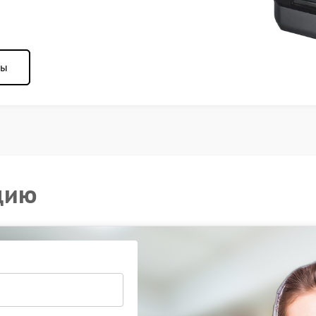
ны
цию