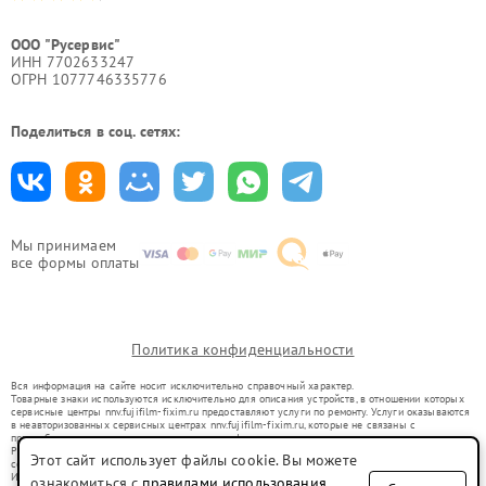
ООО "Русервис"
ИНН 7702633247
ОГРН 1077746335776
Поделиться в соц. сетях:
Мы принимаем
все формы оплаты
Политика конфиденциальности
Вся информация на сайте носит исключительно справочный характер.
Товарные знаки используются исключительно для описания устройств, в отношении которых
сервисные центры nnv.fujifilm-fixim.ru предоставляют услуги по ремонту. Услуги оказываются
в неавторизованных сервисных центрах nnv.fujifilm-fixim.ru, которые не связаны с
правообладателями товарных знаков или их официальными представителями.
Ремонт осуществляется для устройств, уже введенных в гражданский оборот в соответствии
Этот сайт использует файлы cookie. Вы можете
со статьей 1487 ГК РФ.
Использование товарных знаков не преследует цели индивидуализации услуг или введения
ознакомиться с
правилами использования