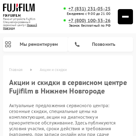
+7 (831) 231-05-25
Ежедневно с 9:00 до 21:00
FIX-FUJIFILM
Ремонт устройств Fujifilm
+7 (800) 100-33-26
Специализированный
Звонок бесплатный по РФ
cервисный центр г.
Нижний
Новгород
Мы ремонтируем
Позвонить
Главная
Акции и скидки
Акции и скидки в сервисном центре
Fujifilm в Нижнем Новгороде
Ремонт цифровых биноклей Fujifilm
Актуальные предложения сервисного центра:
сезонные скидки, специальные цены на
комплектующие, акции на диагностику и
приоритетное обслуживание. Здесь публикуются
условия участия, сроки действия и требования
(например, при записи онлайн или при сдаче