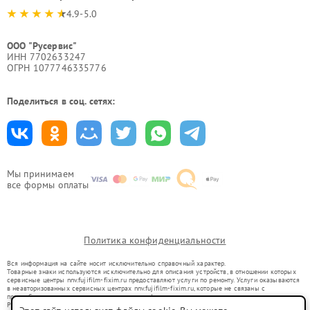
4.9-5.0
ООО "Русервис"
ИНН 7702633247
ОГРН 1077746335776
Поделиться в соц. сетях:
Мы принимаем
все формы оплаты
Политика конфиденциальности
Вся информация на сайте носит исключительно справочный характер.
Товарные знаки используются исключительно для описания устройств, в отношении которых
сервисные центры nnv.fujifilm-fixim.ru предоставляют услуги по ремонту. Услуги оказываются
в неавторизованных сервисных центрах nnv.fujifilm-fixim.ru, которые не связаны с
правообладателями товарных знаков или их официальными представителями.
Ремонт осуществляется для устройств, уже введенных в гражданский оборот в соответствии