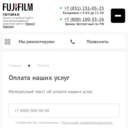
+7 (831) 231-05-25
Ежедневно с 9:00 до 21:00
FIX-FUJIFILM
Ремонт устройств Fujifilm
+7 (800) 100-33-26
Специализированный
Звонок бесплатный по РФ
cервисный центр г.
Нижний
Новгород
Мы ремонтируем
Позвонить
Главная
Оплата
Оплата наших услуг
Ремонт цифровых биноклей Fujifilm
Интересный текст об оплате наших услуг
Отправляя, Вы соглашаетесь с
Политикой конфиденциальности