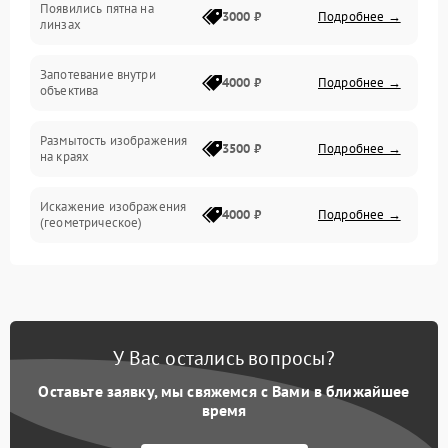
Появились пятна на
3000 ₽
Подробнее →
линзах
Запотевание внутри
4000 ₽
Подробнее →
объектива
Размытость изображения
3500 ₽
Подробнее →
на краях
Искажение изображения
4000 ₽
Подробнее →
(геометрическое)
Появление бликов или
3500 ₽
Подробнее →
ореолов
Проблемы с резкостью
У Вас остались вопросы?
при всех фокусных
4500 ₽
Подробнее →
расстояниях
Оставьте заявку, мы свяжемся с Вами в ближайшее
время