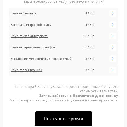
Цены актуальны на текущую дату 07.08.2026
Замена байонета
425 р
Замена электронной платы
475 р
Ремонт узла автофокуса
1125 р
Замена переходных шлейфов
1175 р
Устранение механических повреждений
875 р
Ремонт электроники
875 р
Цены в прайс-листе указаны ориентировочные, без учета
стоимости запчастей.
Записывайтесь на бесплатную диагностику.
Мы проверим ваше устройство и укажем на неисправность.
Показать все услуги