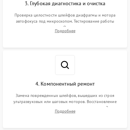
3. Глубокая диагностика и очистка
Проверка целостности шлейфов диафрагмы и мотора
автофокуса под микроскопом. Тестирование работы
электромагнитного привода. Очистка оптических элементов
Подробнее
от пыли, следов влаги и грибка спецрастворами без
повреждения просветления.
4. Компонентный ремонт
Замена поврежденных шлейфов, вышедших из строя
ультразвуковых или шаговых моторов. Восстановление
геометрии направляющих при заклинивании зума. Замена
Подробнее
неисправного блока диафрагмы, датчиков положения или
поврежденных линз.