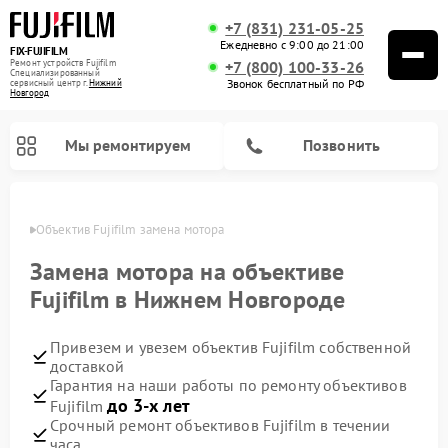
+7 (831) 231-05-25
Ежедневно с 9:00 до 21:00
FIX-FUJIFILM
Ремонт устройств Fujifilm
+7 (800) 100-33-26
Специализированный
Звонок бесплатный по РФ
cервисный центр г.
Нижний
Новгород
Мы ремонтируем
Позвонить
ороде
Объектив Fujifilm замена мотора
Замена мотора на объективе
Fujifilm в Нижнем Новгороде
Ремонт цифровых биноклей Fujifilm
Привезем и увезем объектив Fujifilm собственной
доставкой
Гарантия на наши работы по ремонту объективов
до 3-х лет
Fujifilm
Срочный ремонт объективов Fujifilm в течении
часа