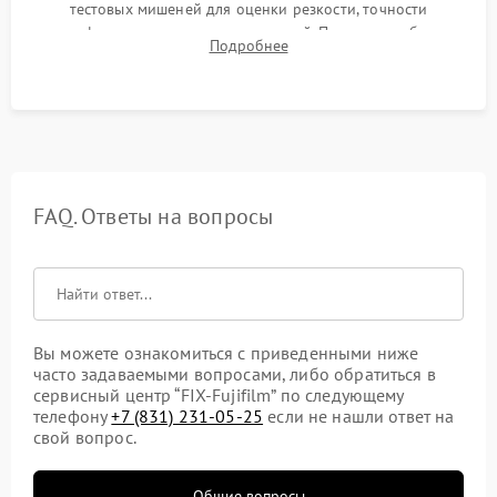
тестовых мишеней для оценки резкости, точности
автофокуса и отсутствия искажений. Проверка работы
Подробнее
диафрагмы на закрытых значениях и тестирование
оптической стабилизации.
FAQ. Ответы на вопросы
Вы можете ознакомиться с приведенными ниже
часто задаваемыми вопросами, либо обратиться в
сервисный центр “FIX-Fujifilm” по следующему
телефону
+7 (831) 231-05-25
если не нашли ответ на
свой вопрос.
Общие вопросы