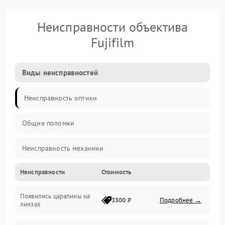
Неисправности объектива
Fujifilm
Виды неисправностей
Неисправность оптики
Общие поломки
Неисправность механики
Неисправности
Стоимость
Неисправность электроники (если объектив с мотором/
стабилизатором)
Появились царапины на
3500 ₽
Подробнее →
линзах
Прочие неисправности