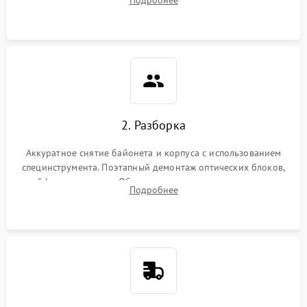
грибка, пыли и оценка состояния контактов байонета.
2. Разборка
Аккуратное снятие байонета и корпуса с использованием
специнструмента. Поэтапный демонтаж оптических блоков,
шлейфов и приводов. Обязательная маркировка положения
Подробнее
линзовых групп для сохранения заводской центровки при
сборке.