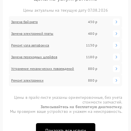
Цены актуальны на текущую дату 07.08.2026
Замена байонета
430 р
Замена электронной платы
480 р
Ремонт узла автофокуса
1130 р
Замена переходных шлейфов
1180 р
Устранение механических повреждений
880 р
Ремонт электроники
880 р
Цены в прайс-листе указаны ориентировочные, без учета
стоимости запчастей.
Записывайтесь на бесплатную диагностику.
Мы проверим ваше устройство и укажем на неисправность.
Показать все услуги