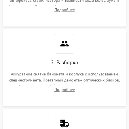
автофокуса, стабилизатора и плавности хода колец зума и
фокусировки. Визуальный осмотр линз на наличие царапин,
Подробнее
грибка, пыли и оценка состояния контактов байонета.
2. Разборка
Аккуратное снятие байонета и корпуса с использованием
специнструмента. Поэтапный демонтаж оптических блоков,
шлейфов и приводов. Обязательная маркировка положения
Подробнее
линзовых групп для сохранения заводской центровки при
сборке.