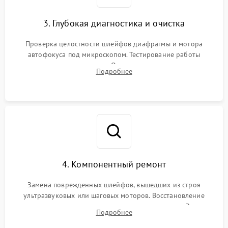
3. Глубокая диагностика и очистка
Проверка целостности шлейфов диафрагмы и мотора
автофокуса под микроскопом. Тестирование работы
электромагнитного привода. Очистка оптических элементов
Подробнее
от пыли, следов влаги и грибка спецрастворами без
повреждения просветления.
4. Компонентный ремонт
Замена поврежденных шлейфов, вышедших из строя
ультразвуковых или шаговых моторов. Восстановление
геометрии направляющих при заклинивании зума. Замена
Подробнее
неисправного блока диафрагмы, датчиков положения или
поврежденных линз.