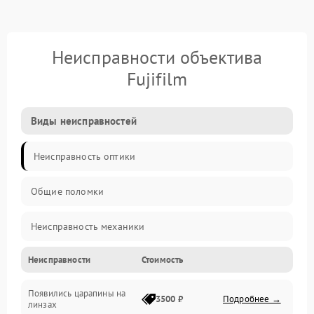
Неисправности объектива
Fujifilm
Виды неисправностей
Неисправность оптики
Общие поломки
Неисправность механики
Неисправности
Стоимость
Неисправность электроники (если объектив с мотором/
стабилизатором)
Появились царапины на
3500 ₽
Подробнее →
линзах
Прочие неисправности