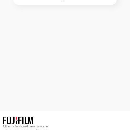
СЦ nnv.fujifilm-fixim.ru - сеть