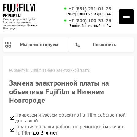
+7 (831) 231-05-25
Ежедневно с 9:00 до 21:00
FIX-FUJIFILM
Ремонт устройств Fujifilm
+7 (800) 100-33-26
Специализированный
Звонок бесплатный по РФ
cервисный центр г.
Нижний
Новгород
Мы ремонтируем
Позвонить
ороде
Объектив Fujifilm замена электронной платы
Замена электронной платы на
объективе Fujifilm в Нижнем
Ремонт цифровых биноклей Fujifilm
Новгороде
Привезем и увезем объектив Fujifilm собственной
доставкой
Гарантия на наши работы по ремонту объективов
до 3-х лет
Fujifilm