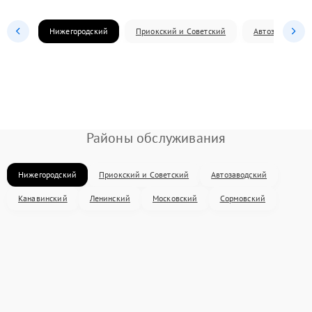
Нижегородский
Приокский и Советский
Автозаводский
Районы обслуживания
Нижегородский
Приокский и Советский
Автозаводский
Канавинский
Ленинский
Московский
Сормовский