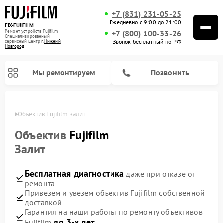
+7 (831) 231-05-25
Ежедневно с 9:00 до 21:00
FIX-FUJIFILM
Ремонт устройств Fujifilm
+7 (800) 100-33-26
Специализированный
Звонок бесплатный по РФ
cервисный центр г.
Нижний
Новгород
Мы ремонтируем
Позвонить
ороде
Объектив Fujifilm залит
Объектив
Fujifilm
Залит
Ремонт цифровых биноклей Fujifilm
Бесплатная диагностика
даже при отказе от
ремонта
Привезем и увезем объектив Fujifilm собственной
доставкой
Гарантия на наши работы по ремонту объективов
до 3-х лет
Fujifilm