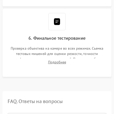
6. Финальное тестирование
Проверка объектива на камере во всех режимах. Съемка
тестовых мишеней для оценки резкости, точности
автофокуса и отсутствия искажений. Проверка работы
Подробнее
диафрагмы на закрытых значениях и тестирование
оптической стабилизации.
FAQ. Ответы на вопросы