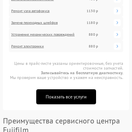
Ремонт узла автофокуса
1130 р
Замена переходных шлейфов
1180 р
Устранение механических повреждений
880 р
Ремонт электроники
880 р
Цены в прайс-листе указаны ориентировочные, без учета
стоимости запчастей.
Записывайтесь на бесплатную диагностику.
Мы проверим ваше устройство и укажем на неисправность.
Показать все услуги
Преимущества сервисного центра
Fujifilm