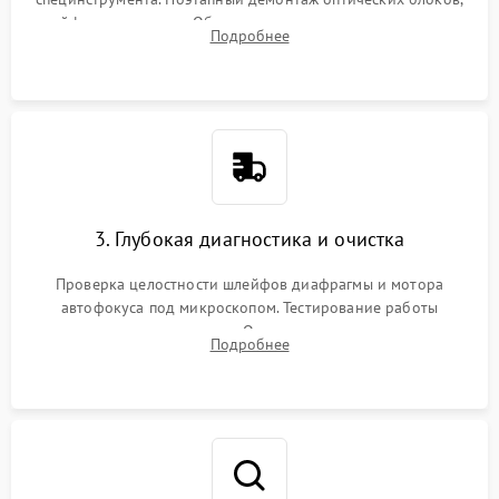
шлейфов и приводов. Обязательная маркировка положения
Подробнее
линзовых групп для сохранения заводской центровки при
сборке.
3. Глубокая диагностика и очистка
Проверка целостности шлейфов диафрагмы и мотора
автофокуса под микроскопом. Тестирование работы
электромагнитного привода. Очистка оптических элементов
Подробнее
от пыли, следов влаги и грибка спецрастворами без
повреждения просветления.