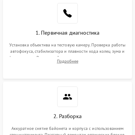
1. Первичная диагностика
Установка объектива на тестовую камеру. Проверка работы
автофокуса, стабилизатора и плавности хода колец зума и
фокусировки. Визуальный осмотр линз на наличие царапин,
Подробнее
грибка, пыли и оценка состояния контактов байонета.
2. Разборка
Аккуратное снятие байонета и корпуса с использованием
специнструмента. Поэтапный демонтаж оптических блоков,