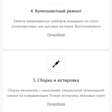
4. Компонентный ремонт
Замена поврежденных шлейфов, вышедших из строя
ультразвуковых или шаговых моторов. Восстановление
геометрии направляющих при заклинивании зума. Замена
Подробнее
неисправного блока диафрагмы, датчиков положения или
поврежденных линз.
5. Сборка и юстировка
Сборка механизма с нанесением специальной геликоидной
смазки на направляющие. Точная юстировка линзовых групп
программным или механическим способом для устранения
Подробнее
бэк