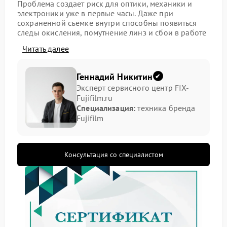
Проблема создает риск для оптики, механики и
электроники уже в первые часы. Даже при
сохраненной съемке внутри способны появиться
следы окисления, помутнение линз и сбои в работе
фокусировки. Поэтому для ремонта Fujifilm важна
Читать далее
не только сушка, но и последовательная разборка с
очисткой внутренних деталей и оценкой состояния
контактных элементов.
Геннадий Никитин
Эксперт сервисного центр FIX-
Какие признаки требуют
Fujifilm.ru
внимания
Специализация:
техника бренда
Fujifilm
После контакта с влагой меняется отклик кольца
фокусировки, появляется замедление привода,
возможны ошибки связи с камерой и нестабильная
Консультация со специалистом
работа диафрагмы. На внешних поверхностях
нередко остаются разводы, но основная опасность
связана с внутренними полостями. По этой причине
сервис Fujifilm уделяет особое внимание скрытым
следам жидкости, которые не видны без разборки.
снижение скорости автофокуса
пятна и мутные зоны в оптической схеме