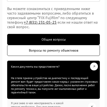
Вы можете ознакомиться с приведенными ниже
часто задаваемыми вопросами, либо обратиться в
сервисный центр “FIX-Fujifilm” по следующему
телефону
+7 (831) 231-05-25
если не нашли ответ на
свой вопрос.
Общие вопросы
Вопросы по ремонту объективов
Какие документы вы предоставляете?
На этапе приема устройства на диагностику и последующий
ремонт вам будет предоставлен заказ-наряд с указанием страховых
обязательств на ваше устройство. Далее, после выполнения работ
по ремонту техники, вы получите акт выполненных работ и
гарантийный талон.
Я уже знаю в чем неисправность и какой
ремонт необходим. Для чего проводить