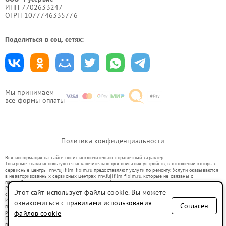
ИНН 7702633247
ОГРН 1077746335776
Поделиться в соц. сетях:
Мы принимаем
все формы оплаты
Политика конфиденциальности
Вся информация на сайте носит исключительно справочный характер.
Товарные знаки используются исключительно для описания устройств, в отношении которых
сервисные центры nnv.fujifilm-fixim.ru предоставляют услуги по ремонту. Услуги оказываются
в неавторизованных сервисных центрах nnv.fujifilm-fixim.ru, которые не связаны с
правообладателями товарных знаков или их официальными представителями.
Ремонт осуществляется для устройств, уже введенных в гражданский оборот в соответствии
Этот сайт использует файлы cookie. Вы можете
со статьей 1487 ГК РФ.
Использование товарных знаков не преследует цели индивидуализации услуг или введения
ознакомиться с
правилами использования
Согласен
потребителей в заблуждение, а служит для информирования о предоставляемых услугах по
ремонту техники указанных брендов.
файлов cookie
Представленная на сайте информация не является публичной офертой, определяемой
положениями Статьи 437(2) Гражданского кодекса РФ