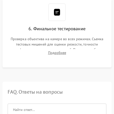
6. Финальное тестирование
Проверка объектива на камере во всех режимах. Съемка
тестовых мишеней для оценки резкости, точности
автофокуса и отсутствия искажений. Проверка работы
Подробнее
диафрагмы на закрытых значениях и тестирование
оптической стабилизации.
FAQ. Ответы на вопросы