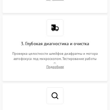
линзовых групп для сохранения заводской центровки при
сборке.
3. Глубокая диагностика и очистка
Проверка целостности шлейфов диафрагмы и мотора
автофокуса под микроскопом. Тестирование работы
электромагнитного привода. Очистка оптических элементов
Подробнее
от пыли, следов влаги и грибка спецрастворами без
повреждения просветления.