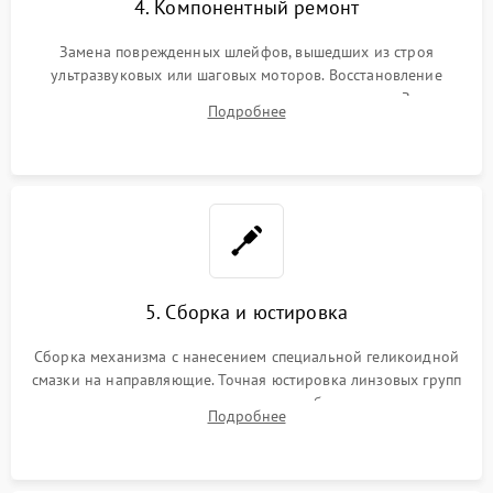
4. Компонентный ремонт
Замена поврежденных шлейфов, вышедших из строя
ультразвуковых или шаговых моторов. Восстановление
геометрии направляющих при заклинивании зума. Замена
Подробнее
неисправного блока диафрагмы, датчиков положения или
поврежденных линз.
5. Сборка и юстировка
Сборка механизма с нанесением специальной геликоидной
смазки на направляющие. Точная юстировка линзовых групп
программным или механическим способом для устранения
Подробнее
бэк