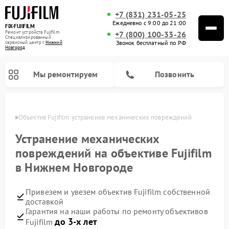
+7 (831) 231-05-25
Ежедневно с 9:00 до 21:00
FIX-FUJIFILM
Ремонт устройств Fujifilm
+7 (800) 100-33-26
Специализированный
Звонок бесплатный по РФ
cервисный центр г.
Нижний
Новгород
Мы ремонтируем
Позвонить
ороде
Объектив Fujifilm устранение механических повреждений
Устранение механических
повреждений на объективе Fujifilm
Ремонт цифровых биноклей Fujifilm
в Нижнем Новгороде
Привезем и увезем объектив Fujifilm собственной
доставкой
Гарантия на наши работы по ремонту объективов
до 3-х лет
Fujifilm