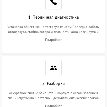
1. Первичная диагностика
Установка объектива на тестовую камеру. Проверка работы
автофокуса, стабилизатора и плавности хода колец зума и
фокусировки. Визуальный осмотр линз на наличие царапин,
Подробнее
грибка, пыли и оценка состояния контактов байонета.
2. Разборка
Аккуратное снятие байонета и корпуса с использованием
специнструмента. Поэтапный демонтаж оптических блоков,
шлейфов и приводов. Обязательная маркировка положения
Подробнее