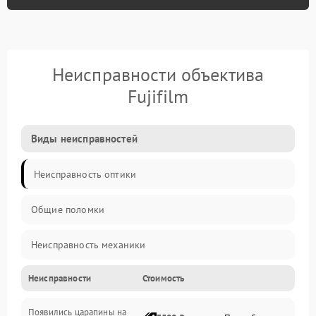
Неисправности объектива
Fujifilm
Виды неисправностей
Неисправность оптики
Общие поломки
Неисправность механики
Неисправности
Стоимость
Неисправность электроники (если объектив с мотором/
стабилизатором)
Появились царапины на