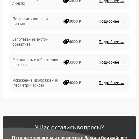
3500 ₽
Подробнее →
линзах
Прочие неисправности
Появились пятна на
3000 ₽
Подробнее →
линзах
Запотевание внутри
4000 ₽
Подробнее →
объектива
Размытость изображения
3500 ₽
Подробнее →
на краях
Искажение изображения
4000 ₽
Подробнее →
(геометрическое)
Появление бликов или
3500 ₽
Подробнее →
ореолов
Проблемы с резкостью
У Вас остались вопросы?
при всех фокусных
4500 ₽
Подробнее →
расстояниях
Оставьте заявку, мы свяжемся с Вами в ближайшее