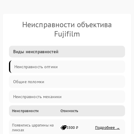
Неисправности объектива
Fujifilm
Виды неисправностей
Неисправность оптики
Общие поломки
Неисправность механики
Неисправности
Стоимость
Неисправность электроники (если объектив с мотором/
стабилизатором)
Появились царапины на
3500 ₽
Подробнее →
линзах
Прочие неисправности