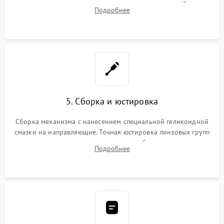
геометрии направляющих при заклинивании зума. Замена
Подробнее
неисправного блока диафрагмы, датчиков положения или
поврежденных линз.
5. Сборка и юстировка
Сборка механизма с нанесением специальной геликоидной
смазки на направляющие. Точная юстировка линзовых групп
программным или механическим способом для устранения
Подробнее
бэк