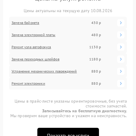
Цены актуальны на текущую дату 10.08.2026
Замена байонета
430 р
Замена электронной платы
480 р
Ремонт узла автофокуса
1130 р
Замена переходных шлейфов
1180 р
Устранение механических повреждений
880 р
Ремонт электроники
880 р
Цены в прайс-листе указаны ориентировочные, без учета
стоимости запчастей.
Записывайтесь на бесплатную диагностику.
Мы проверим ваше устройство и укажем на неисправность.
Показать все услуги