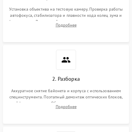
Установка объектива на тестовую камеру. Проверка работы
автофокуса, стабилизатора и плавности хода колец зума и
фокусировки. Визуальный осмотр линз на наличие царапин,
Подробнее
грибка, пыли и оценка состояния контактов байонета.
2. Разборка
Аккуратное снятие байонета и корпуса с использованием
специнструмента. Поэтапный демонтаж оптических блоков,
шлейфов и приводов. Обязательная маркировка положения
Подробнее
линзовых групп для сохранения заводской центровки при
сборке.