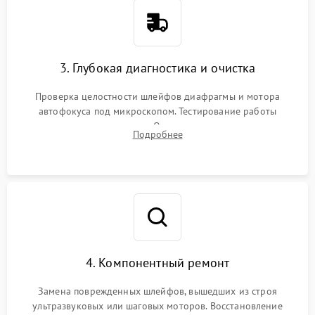
3. Глубокая диагностика и очистка
Проверка целостности шлейфов диафрагмы и мотора
автофокуса под микроскопом. Тестирование работы
электромагнитного привода. Очистка оптических элементов
Подробнее
от пыли, следов влаги и грибка спецрастворами без
повреждения просветления.
4. Компонентный ремонт
Замена поврежденных шлейфов, вышедших из строя
ультразвуковых или шаговых моторов. Восстановление