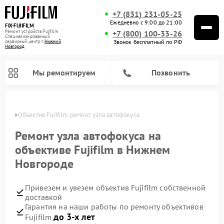
+7 (831) 231-05-25
Ежедневно с 9:00 до 21:00
FIX-FUJIFILM
Ремонт устройств Fujifilm
+7 (800) 100-33-26
Специализированный
Звонок бесплатный по РФ
cервисный центр г.
Нижний
Новгород
Мы ремонтируем
Позвонить
ороде
Объектив Fujifilm ремонт узла автофокуса
Ремонт узла автофокуса на
объективе Fujifilm в Нижнем
Ремонт цифровых биноклей Fujifilm
Новгороде
Привезем и увезем объектив Fujifilm собственной
доставкой
Гарантия на наши работы по ремонту объективов
до 3-х лет
Fujifilm