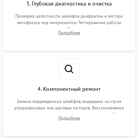
3. Глубокая диагностика и очистка
Проверка целостности шлейфов диафрагмы и мотора
автофокуса под микроскопом. Тестирование работы
электромагнитного привода. Очистка оптических элементов
Подробнее
от пыли, следов влаги и грибка спецрастворами без
повреждения просветления.
4. Компонентный ремонт
Замена поврежденных шлейфов, вышедших из строя
ультразвуковых или шаговых моторов. Восстановление
геометрии направляющих при заклинивании зума. Замена
Подробнее
неисправного блока диафрагмы, датчиков положения или
поврежденных линз.