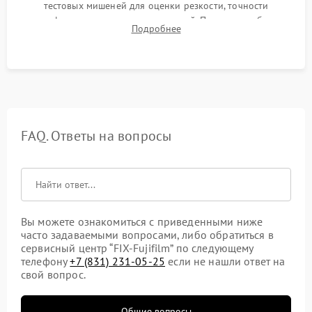
тестовых мишеней для оценки резкости, точности
автофокуса и отсутствия искажений. Проверка работы
Подробнее
диафрагмы на закрытых значениях и тестирование
оптической стабилизации.
FAQ. Ответы на вопросы
Вы можете ознакомиться с приведенными ниже
часто задаваемыми вопросами, либо обратиться в
сервисный центр “FIX-Fujifilm” по следующему
телефону
+7 (831) 231-05-25
если не нашли ответ на
свой вопрос.
Общие вопросы