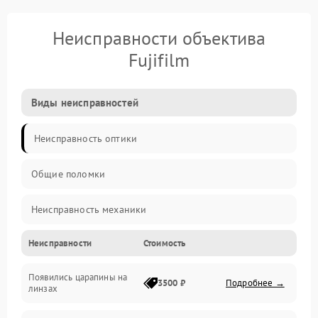
Неисправности объектива
Fujifilm
Виды неисправностей
Неисправность оптики
Общие поломки
Неисправность механики
Неисправности
Стоимость
Неисправность электроники (если объектив с мотором/
стабилизатором)
Появились царапины на
3500 ₽
Подробнее →
линзах
Прочие неисправности