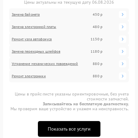
Цены актуальны на текущую дату 06.08.2026
Замена байонета
430 р
Замена электронной платы
480 р
Ремонт узла автофокуса
1130 р
Замена переходных шлейфов
1180 р
Устранение механических повреждений
880 р
Ремонт электроники
880 р
Цены в прайс-листе указаны ориентировочные, без учета
стоимости запчастей.
Записывайтесь на бесплатную диагностику.
Мы проверим ваше устройство и укажем на неисправность.
Показать все услуги