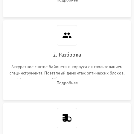
грибка, пыли и оценка состояния контактов байонета.
2. Разборка
Аккуратное снятие байонета и корпуса с использованием
специнструмента. Поэтапный демонтаж оптических блоков,
шлейфов и приводов. Обязательная маркировка положения
Подробнее
линзовых групп для сохранения заводской центровки при
сборке.