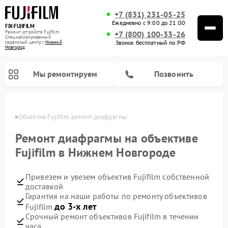
+7 (831) 231-05-25
Ежедневно с 9:00 до 21:00
FIX-FUJIFILM
Ремонт устройств Fujifilm
+7 (800) 100-33-26
Специализированный
Звонок бесплатный по РФ
cервисный центр г.
Нижний
Новгород
Мы ремонтируем
Позвонить
ороде
Объектив Fujifilm ремонт диафрагмы
Ремонт диафрагмы на объективе
Fujifilm в Нижнем Новгороде
Ремонт цифровых биноклей Fujifilm
Привезем и увезем объектив Fujifilm собственной
доставкой
Гарантия на наши работы по ремонту объективов
до 3-х лет
Fujifilm
Срочный ремонт объективов Fujifilm в течении
часа