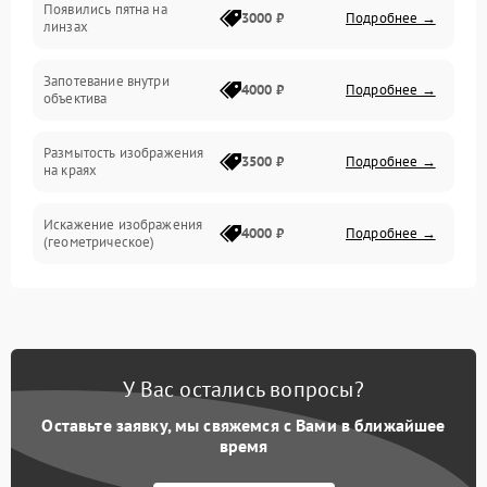
Появились пятна на
3000 ₽
Подробнее →
линзах
Запотевание внутри
4000 ₽
Подробнее →
объектива
Размытость изображения
3500 ₽
Подробнее →
на краях
Искажение изображения
4000 ₽
Подробнее →
(геометрическое)
Появление бликов или
3500 ₽
Подробнее →
ореолов
Проблемы с резкостью
У Вас остались вопросы?
при всех фокусных
4500 ₽
Подробнее →
расстояниях
Оставьте заявку, мы свяжемся с Вами в ближайшее
время