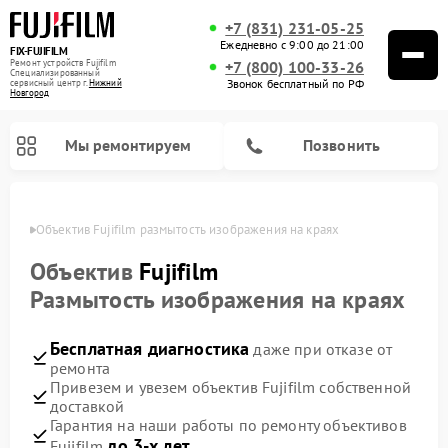
+7 (831) 231-05-25
Ежедневно с 9:00 до 21:00
FIX-FUJIFILM
Ремонт устройств Fujifilm
+7 (800) 100-33-26
Специализированный
Звонок бесплатный по РФ
cервисный центр г.
Нижний
Новгород
Мы ремонтируем
Позвонить
ороде
Объектив Fujifilm размытость изображения на краях
Объектив
Fujifilm
Размытость изображения на краях
Ремонт цифровых биноклей Fujifilm
Бесплатная диагностика
даже при отказе от
ремонта
Привезем и увезем объектив Fujifilm собственной
доставкой
Гарантия на наши работы по ремонту объективов
до 3-х лет
Fujifilm