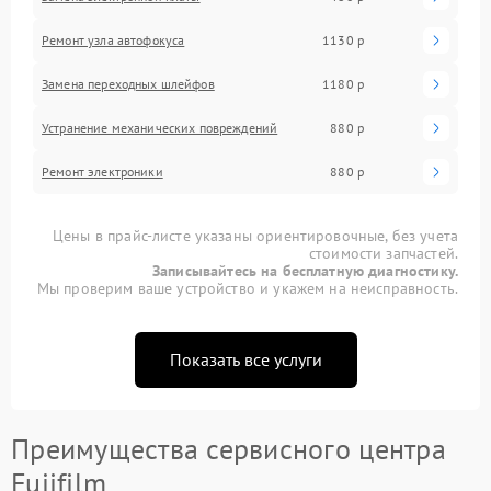
Ремонт узла автофокуса
1130 р
Замена переходных шлейфов
1180 р
Устранение механических повреждений
880 р
Ремонт электроники
880 р
Цены в прайс-листе указаны ориентировочные, без учета
стоимости запчастей.
Записывайтесь на бесплатную диагностику.
Мы проверим ваше устройство и укажем на неисправность.
Показать все услуги
Преимущества сервисного центра
Fujifilm