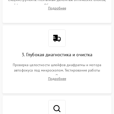
шлейфов и приводов. Обязательная маркировка положения
Подробнее
линзовых групп для сохранения заводской центровки при
сборке.
3. Глубокая диагностика и очистка
Проверка целостности шлейфов диафрагмы и мотора
автофокуса под микроскопом. Тестирование работы
электромагнитного привода. Очистка оптических элементов
Подробнее
от пыли, следов влаги и грибка спецрастворами без
повреждения просветления.