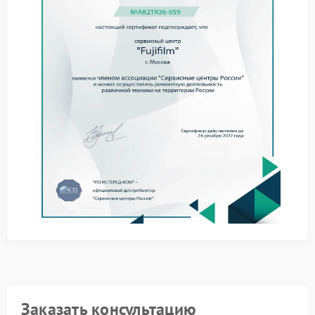
Типичные технические причины размытости на
краях изображения:
смещение линз внутри блока — возникает после
ударов или падений;
износ механизмов фокусировки — нарушает
точность настройки резкости;
деформация оправы — меняет взаимное
расположение оптических элементов;
попадание влаги или загрязнений внутрь корпуса —
провоцирует появление микроцарапин на линзах.
Для точной диагностики и устранения
неисправности обратитесь в сервисный центр
Fujifilm. Команда FIX‑FUJIFILM располагает
специализированным оборудованием для
юстировки оптики и восстановления заводских
параметров объектива. Это гарантирует
возвращение четкости изображения по всему полю
кадра.
Заказать консультацию