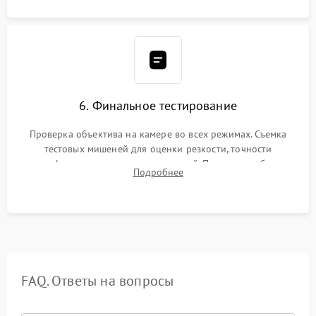
6. Финальное тестирование
Проверка объектива на камере во всех режимах. Съемка
тестовых мишеней для оценки резкости, точности
автофокуса и отсутствия искажений. Проверка работы
Подробнее
диафрагмы на закрытых значениях и тестирование
оптической стабилизации.
FAQ. Ответы на вопросы