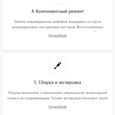
4. Компонентный ремонт
Замена поврежденных шлейфов, вышедших из строя
ультразвуковых или шаговых моторов. Восстановление
геометрии направляющих при заклинивании зума. Замена
Подробнее
неисправного блока диафрагмы, датчиков положения или
поврежденных линз.
5. Сборка и юстировка
Сборка механизма с нанесением специальной геликоидной
смазки на направляющие. Точная юстировка линзовых групп
программным или механическим способом для устранения
Подробнее
бэк