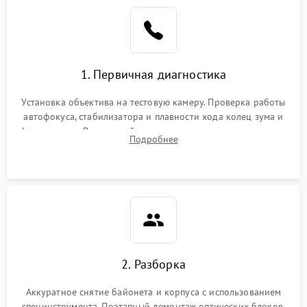
1. Первичная диагностика
Установка объектива на тестовую камеру. Проверка работы
автофокуса, стабилизатора и плавности хода колец зума и
фокусировки. Визуальный осмотр линз на наличие царапин,
Подробнее
грибка, пыли и оценка состояния контактов байонета.
2. Разборка
Аккуратное снятие байонета и корпуса с использованием
специнструмента. Поэтапный демонтаж оптических блоков,