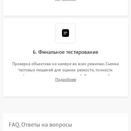
бэк
6. Финальное тестирование
Проверка объектива на камере во всех режимах. Съемка
тестовых мишеней для оценки резкости, точности
автофокуса и отсутствия искажений. Проверка работы
Подробнее
диафрагмы на закрытых значениях и тестирование
оптической стабилизации.
FAQ. Ответы на вопросы