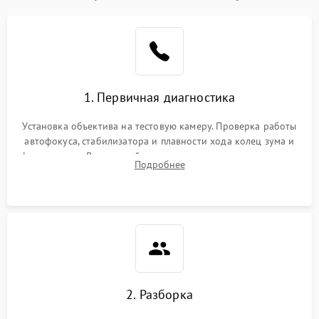
1. Первичная диагностика
Установка объектива на тестовую камеру. Проверка работы
автофокуса, стабилизатора и плавности хода колец зума и
фокусировки. Визуальный осмотр линз на наличие царапин,
Подробнее
грибка, пыли и оценка состояния контактов байонета.
2. Разборка