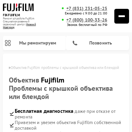
+7 (831) 231-05-25
Ежедневно с 9:00 до 21:00
FIX-FUJIFILM
Ремонт устройств Fujifilm
+7 (800) 100-33-26
Специализированный
Звонок бесплатный по РФ
cервисный центр г.
Нижний
Новгород
Мы ремонтируем
Позвонить
ороде
Объектив Fujifilm проблемы с крышкой объектива или блендой
Объектив
Fujifilm
Проблемы с крышкой объектива
Ремонт цифровых биноклей Fujifilm
или блендой
Бесплатная диагностика
даже при отказе от
ремонта
Привезем и увезем объектив Fujifilm собственной
доставкой