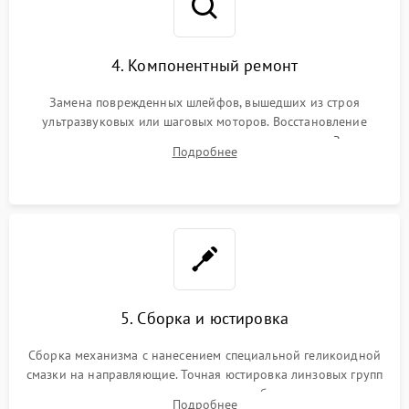
4. Компонентный ремонт
Замена поврежденных шлейфов, вышедших из строя
ультразвуковых или шаговых моторов. Восстановление
геометрии направляющих при заклинивании зума. Замена
Подробнее
неисправного блока диафрагмы, датчиков положения или
поврежденных линз.
5. Сборка и юстировка
Сборка механизма с нанесением специальной геликоидной
смазки на направляющие. Точная юстировка линзовых групп
программным или механическим способом для устранения
Подробнее