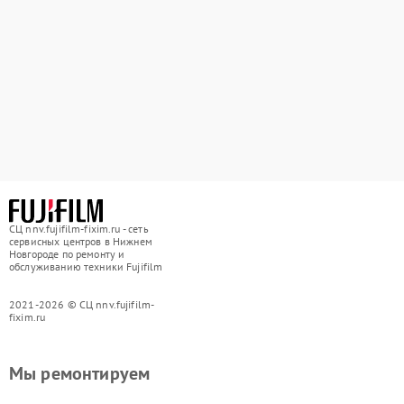
СЦ nnv.fujifilm-fixim.ru - сеть
сервисных центров в Нижнем
Новгороде по ремонту и
обслуживанию техники Fujifilm
2021-2026 © СЦ nnv.fujifilm-
fixim.ru
Мы ремонтируем