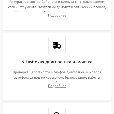
Аккуратное снятие байонета и корпуса с использованием
специнструмента. Поэтапный демонтаж оптических блоков,
шлейфов и приводов. Обязательная маркировка положения
Подробнее
линзовых групп для сохранения заводской центровки при
сборке.
3. Глубокая диагностика и очистка
Проверка целостности шлейфов диафрагмы и мотора
автофокуса под микроскопом. Тестирование работы
электромагнитного привода. Очистка оптических элементов
Подробнее
от пыли, следов влаги и грибка спецрастворами без
повреждения просветления.