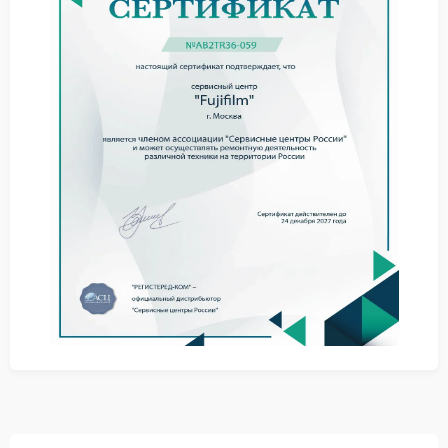
люфт в креплении бленды, из‑за которого она
меняет положение при наклоне камеры;
несовместимость оригинальной крышки с
установленной блендой, требующая подбора
альтернативных решений.
При обнаружении подобных симптомов стоит
обратиться в сервисный центр Fujifilm. Специалисты
оценят состояние креплений и элементов защиты,
определят причину неполадки и предложат
оптимальное решение — от регулировки до замены
деталей.
Команда FIX‑FUJIFILM располагает
специализированным инструментом для точной
подгонки и установки крышек и бленд. Мастера
восстановят надежную фиксацию элементов защиты
без риска повреждения резьбы объектива.
Сервис Fujifilm гарантирует использование
оригинальных комплектующих при ремонте Fujifilm
и соблюдение заводских стандартов. Доверив
объектив профессионалам, вы обеспечите его
долгосрочную защиту и сохраните высокое
качество съемки.