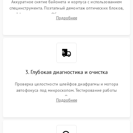
Аккуратное снятие байонета и корпуса с использованием
специнструмента. Поэтапный демонтаж оптических блоков,
шлейфов и приводов. Обязательная маркировка положения
Подробнее
линзовых групп для сохранения заводской центровки при
сборке.
3. Глубокая диагностика и очистка
Проверка целостности шлейфов диафрагмы и мотора
автофокуса под микроскопом. Тестирование работы
электромагнитного привода. Очистка оптических элементов
Подробнее
от пыли, следов влаги и грибка спецрастворами без
повреждения просветления.