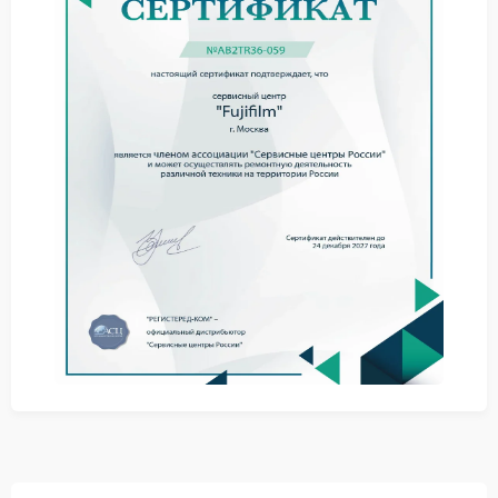
Если внешние причины исключены, а шумы
сохраняются, вероятно, потребуется ремонт Fujifilm.
Источником проблемы могут быть износ шестерен
редуктора, загрязнение или высыхание смазки,
повреждение шагового двигателя либо нарушение
баланса подвижных элементов. Самостоятельное
вмешательство без опыта и инструментов может
привести к необратимым последствиям.
За консультацией обратитесь в сервис Fujifilm.
Специалисты проведут углубленную диагностику с
использованием специализированного
оборудования, точно определят источник шума и
предложат оптимальный план действий.
При подтверждении технической неисправности
лучшим решением станет обращение в сервисный
центр Fujifilm. Там выполнят разборку объектива в
контролируемых условиях, заменят изношенные
компоненты и восстановят заводские параметры
работы мотора. В особо сложных случаях стоит
привлечь компанию FIX‑FUJIFILM: ее инженеры
обладают углубленной экспертизой по ремонту
оптики бренда и гарантируют точное