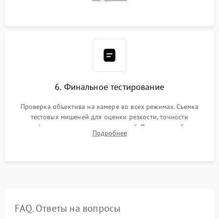
бэк
6. Финальное тестирование
Проверка объектива на камере во всех режимах. Съемка
тестовых мишеней для оценки резкости, точности
автофокуса и отсутствия искажений. Проверка работы
Подробнее
диафрагмы на закрытых значениях и тестирование
оптической стабилизации.
FAQ. Ответы на вопросы