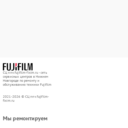
СЦ nnv.fujifilm-fixim.ru - сеть
сервисных центров в Нижнем
Новгороде по ремонту и
обслуживанию техники Fujifilm
2021-2026 © СЦ nnv.fujifilm-
fixim.ru
Мы ремонтируем