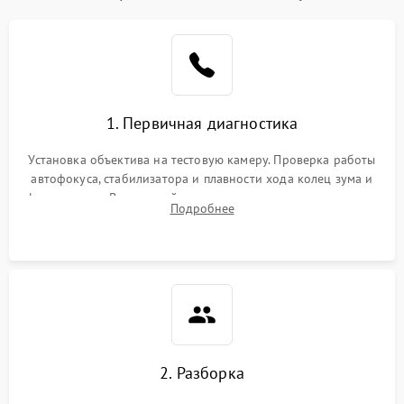
1. Первичная диагностика
Установка объектива на тестовую камеру. Проверка работы
автофокуса, стабилизатора и плавности хода колец зума и
фокусировки. Визуальный осмотр линз на наличие царапин,
Подробнее
грибка, пыли и оценка состояния контактов байонета.
2. Разборка