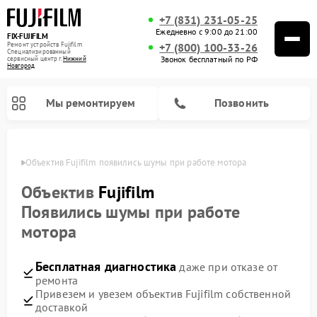
+7 (831) 231-05-25
Ежедневно с 9:00 до 21:00
FIX-FUJIFILM
Ремонт устройств Fujifilm
+7 (800) 100-33-26
Специализированный
Звонок бесплатный по РФ
cервисный центр г.
Нижний
Новгород
Мы ремонтируем
Позвонить
ороде
Объектив Fujifilm появились шумы при работе мотора
Объектив
Fujifilm
Появились шумы при работе
Ремонт цифровых биноклей Fujifilm
мотора
Бесплатная диагностика
даже при отказе от
ремонта
Привезем и увезем объектив Fujifilm собственной
доставкой