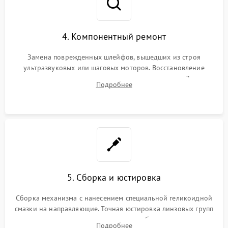
4. Компонентный ремонт
Замена поврежденных шлейфов, вышедших из строя
ультразвуковых или шаговых моторов. Восстановление
геометрии направляющих при заклинивании зума. Замена
Подробнее
неисправного блока диафрагмы, датчиков положения или
поврежденных линз.
5. Сборка и юстировка
Сборка механизма с нанесением специальной геликоидной
смазки на направляющие. Точная юстировка линзовых групп
программным или механическим способом для устранения
Подробнее