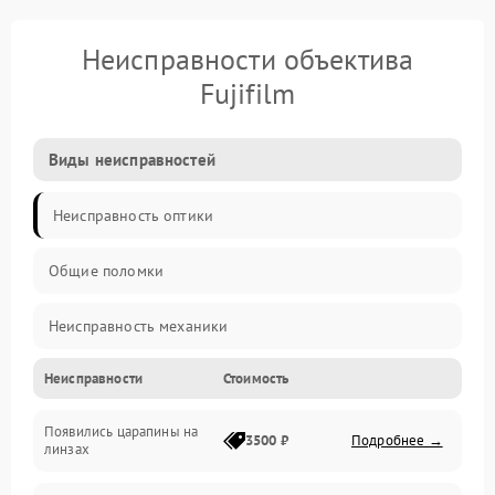
Неисправности объектива
Fujifilm
Виды неисправностей
Неисправность оптики
Общие поломки
Неисправность механики
Неисправности
Стоимость
Неисправность электроники (если объектив с мотором/
стабилизатором)
Появились царапины на
3500 ₽
Подробнее →
линзах
Прочие неисправности