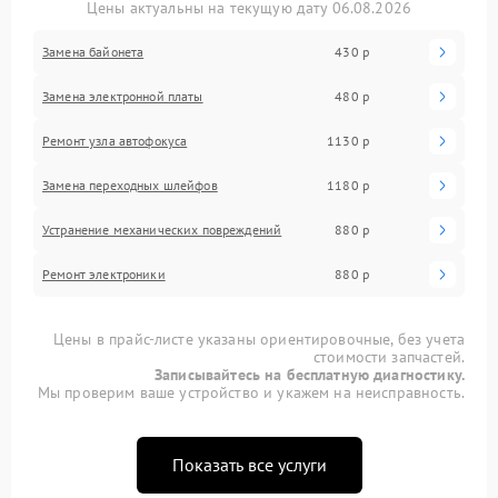
Цены актуальны на текущую дату 06.08.2026
Замена байонета
430 р
Замена электронной платы
480 р
Ремонт узла автофокуса
1130 р
Замена переходных шлейфов
1180 р
Устранение механических повреждений
880 р
Ремонт электроники
880 р
Цены в прайс-листе указаны ориентировочные, без учета
стоимости запчастей.
Записывайтесь на бесплатную диагностику.
Мы проверим ваше устройство и укажем на неисправность.
Показать все услуги