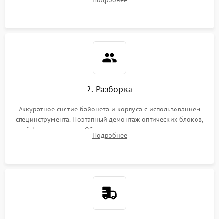
грибка, пыли и оценка состояния контактов байонета.
2. Разборка
Аккуратное снятие байонета и корпуса с использованием
специнструмента. Поэтапный демонтаж оптических блоков,
шлейфов и приводов. Обязательная маркировка положения
Подробнее
линзовых групп для сохранения заводской центровки при
сборке.