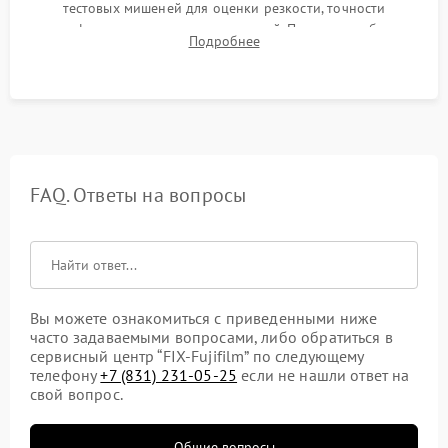
тестовых мишеней для оценки резкости, точности
автофокуса и отсутствия искажений. Проверка работы
Подробнее
диафрагмы на закрытых значениях и тестирование
оптической стабилизации.
FAQ. Ответы на вопросы
Вы можете ознакомиться с приведенными ниже
часто задаваемыми вопросами, либо обратиться в
сервисный центр “FIX-Fujifilm” по следующему
телефону
+7 (831) 231-05-25
если не нашли ответ на
свой вопрос.
Общие вопросы