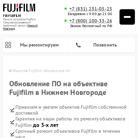
+7 (831) 231-05-25
Ежедневно с 9:00 до 21:00
FIX-FUJIFILM
Ремонт устройств Fujifilm
+7 (800) 100-33-26
Специализированный
Звонок бесплатный по РФ
cервисный центр г.
Нижний
Новгород
Мы ремонтируем
Позвонить
ороде
Объектив Fujifilm обновление по
Обновление ПО на объективе
Fujifilm в Нижнем Новгороде
Ремонт цифровых биноклей Fujifilm
Привезем и увезем объектив Fujifilm собственной
доставкой
Гарантия на наши работы по ремонту объективов
до 3-х лет
Fujifilm
Срочный ремонт объективов Fujifilm в течении
часа