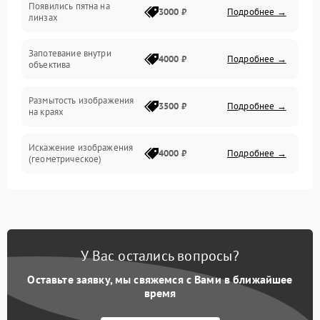
Появились пятна на
3000 ₽
Подробнее →
линзах
Запотевание внутри
4000 ₽
Подробнее →
объектива
Размытость изображения
3500 ₽
Подробнее →
на краях
Искажение изображения
4000 ₽
Подробнее →
(геометрическое)
Появление бликов или
3500 ₽
Подробнее →
ореолов
Проблемы с резкостью
У Вас остались вопросы?
при всех фокусных
4500 ₽
Подробнее →
расстояниях
Оставьте заявку, мы свяжемся с Вами в ближайшее
время