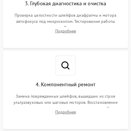
3. Глубокая диагностика и очистка
Проверка целостности шлейфов диафрагмы и мотора
автофокуса под микроскопом. Тестирование работы
электромагнитного привода. Очистка оптических элементов
Подробнее
от пыли, следов влаги и грибка спецрастворами без
повреждения просветления.
4. Компонентный ремонт
Замена поврежденных шлейфов, вышедших из строя
ультразвуковых или шаговых моторов. Восстановление
геометрии направляющих при заклинивании зума. Замена
Подробнее
неисправного блока диафрагмы, датчиков положения или
поврежденных линз.