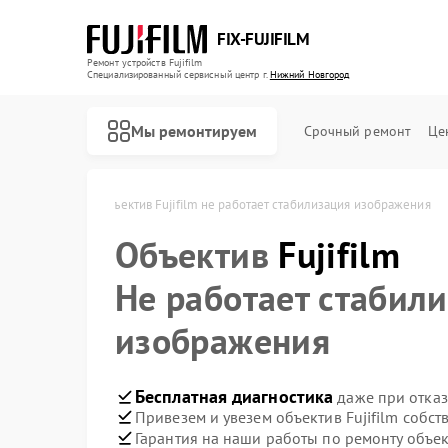
FIX-FUJIFILM
Ремонт устройств Fujifilm
Специализированный cервисный центр г.
Нижний Новгород
Мы ремонтируем
Срочный ремонт
Це
ижнем Новгороде
Объектив Fujifilm не работает стабилизация изображения
Объектив
Fujifilm
Ремонт фотоаппаратов Fujifilm
Ремонт цифровых биноклей Fujifilm
Не работает стабил
изображения
Бесплатная диагностика
даже при отказ
Привезем и увезем объектив Fujifilm собс
Гарантия на наши работы по ремонту объек