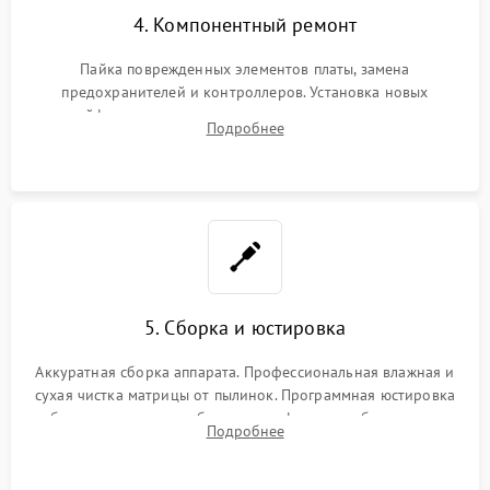
4. Компонентный ремонт
Пайка поврежденных элементов платы, замена
предохранителей и контроллеров. Установка новых
шлейфов, дисплея, механизма затвора или двигателя
Подробнее
автофокуса. Восстановление геометрии тубуса объектива
при заклинивании.
5. Сборка и юстировка
Аккуратная сборка аппарата. Профессиональная влажная и
сухая чистка матрицы от пылинок. Программная юстировка
рабочего отрезка, калибровка автофокуса, стабилизатора и
Подробнее
экспозамера с помощью сервисного ПО.