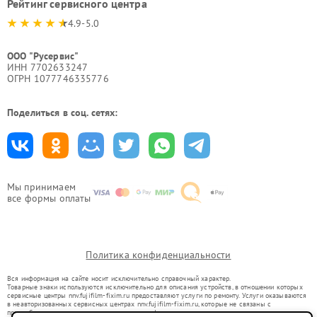
Рейтинг сервисного центра
4.9-5.0
ООО "Русервис"
ИНН 7702633247
ОГРН 1077746335776
Поделиться в соц. сетях:
Мы принимаем
все формы оплаты
Политика конфиденциальности
Вся информация на сайте носит исключительно справочный характер.
Товарные знаки используются исключительно для описания устройств, в отношении которых
сервисные центры nnv.fujifilm-fixim.ru предоставляют услуги по ремонту. Услуги оказываются
в неавторизованных сервисных центрах nnv.fujifilm-fixim.ru, которые не связаны с
правообладателями товарных знаков или их официальными представителями.