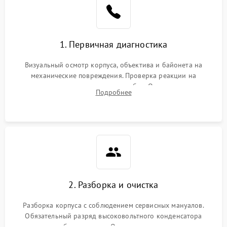
1. Первичная диагностика
Визуальный осмотр корпуса, объектива и байонета на
механические повреждения. Проверка реакции на
включение, считывание кодов ошибок. Оценка состояния
Подробнее
матрицы и затвора, проверка работы автофокуса и вспышки.
2. Разборка и очистка
Разборка корпуса с соблюдением сервисных мануалов.
Обязательный разряд высоковольтного конденсатора
вспышки для безопасности. Очистка внутренних узлов от