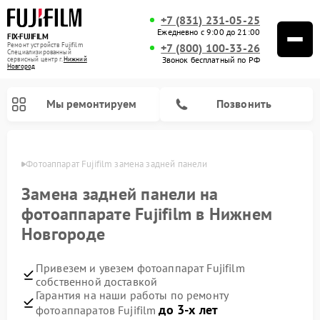
+7 (831) 231-05-25
Ежедневно с 9:00 до 21:00
FIX-FUJIFILM
Ремонт устройств Fujifilm
+7 (800) 100-33-26
Специализированный
Звонок бесплатный по РФ
cервисный центр г.
Нижний
Новгород
Мы ремонтируем
Позвонить
ороде
Фотоаппарат Fujifilm замена задней панели
Замена задней панели на
фотоаппарате Fujifilm в Нижнем
Ремонт цифровых биноклей Fujifilm
Новгороде
Привезем и увезем фотоаппарат Fujifilm
собственной доставкой
Гарантия на наши работы по ремонту
до 3-х лет
фотоаппаратов Fujifilm