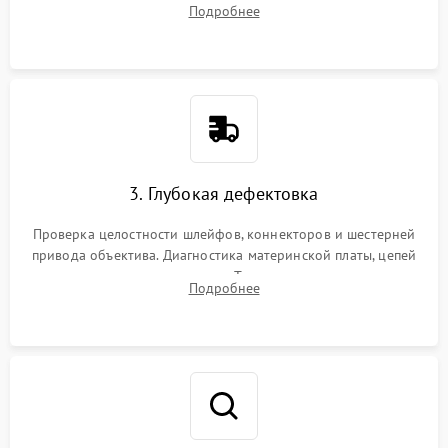
Подробнее
пыли, песка и следов влаги с помощью спецсредств.
3. Глубокая дефектовка
Проверка целостности шлейфов, коннекторов и шестерней
привода объектива. Диагностика материнской платы, цепей
питания и картоприемника. Тестирование механизма
Подробнее
затвора и блока внутрикамерной стабилизации.