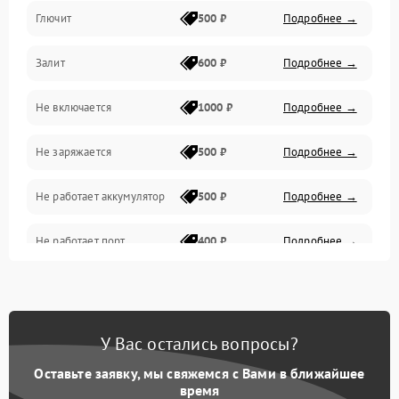
Глючит
500 ₽
Подробнее →
Матрица и оптика
Залит
600 ₽
Подробнее →
Питание и питание цепей
Не включается
1000 ₽
Подробнее →
Проблемы с картами памяти
Не заряжается
500 ₽
Подробнее →
Объективы
Не работает аккумулятор
500 ₽
Подробнее →
Программные сбои
Не работает порт
400 ₽
Подробнее →
Коммуникации и интерфейсы
Сломана матрица
800 ₽
Подробнее →
У Вас остались вопросы?
Оставьте заявку, мы свяжемся с Вами в ближайшее
время