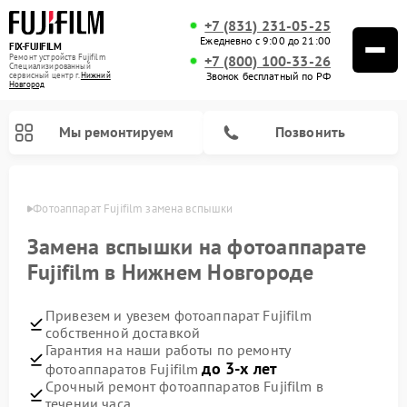
+7 (831) 231-05-25
Ежедневно с 9:00 до 21:00
FIX-FUJIFILM
Ремонт устройств Fujifilm
+7 (800) 100-33-26
Специализированный
Звонок бесплатный по РФ
cервисный центр г.
Нижний
Новгород
Мы ремонтируем
Позвонить
ороде
Фотоаппарат Fujifilm замена вспышки
Замена вспышки на фотоаппарате
Fujifilm в Нижнем Новгороде
Ремонт цифровых биноклей Fujifilm
Привезем и увезем фотоаппарат Fujifilm
собственной доставкой
Гарантия на наши работы по ремонту
до 3-х лет
фотоаппаратов Fujifilm
Срочный ремонт фотоаппаратов Fujifilm в
течении часа