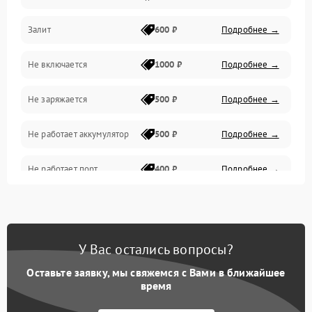
Залит
600 ₽
Подробнее →
Питание и питание цепей
Не включается
1000 ₽
Подробнее →
Проблемы с картами памяти
Не заряжается
500 ₽
Подробнее →
Объективы
Не работает аккумулятор
500 ₽
Подробнее →
Программные сбои
Не работает порт
400 ₽
Подробнее →
Коммуникации и интерфейсы
Сломана матрица
800 ₽
Подробнее →
У Вас остались вопросы?
Оставьте заявку, мы свяжемся с Вами в ближайшее
время