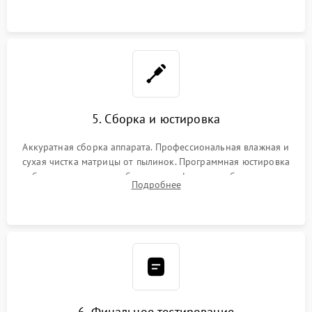
при заклинивании.
5. Сборка и юстировка
Аккуратная сборка аппарата. Профессиональная влажная и
сухая чистка матрицы от пылинок. Программная юстировка
рабочего отрезка, калибровка автофокуса, стабилизатора и
Подробнее
экспозамера с помощью сервисного ПО.
6. Финальное тестирование