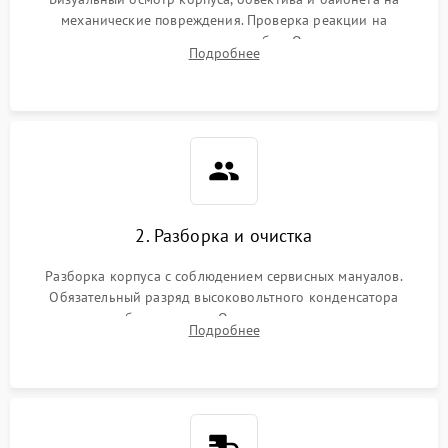
механические повреждения. Проверка реакции на
включение, считывание кодов ошибок. Оценка состояния
Подробнее
матрицы и затвора, проверка работы автофокуса и вспышки.
2. Разборка и очистка
Разборка корпуса с соблюдением сервисных мануалов.
Обязательный разряд высоковольтного конденсатора
вспышки для безопасности. Очистка внутренних узлов от
Подробнее
пыли, песка и следов влаги с помощью спецсредств.