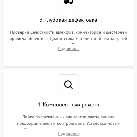
3. Глубокая дефектовка
Проверка целостности шлейфов, коннекторов и шестерней
привода объектива. Диагностика материнской платы, цепей
питания и картоприемника. Тестирование механизма
Подробнее
затвора и блока внутрикамерной стабилизации.
4. Компонентный ремонт
Пайка поврежденных элементов платы, замена
предохранителей и контроллеров. Установка новых
шлейфов, дисплея, механизма затвора или двигателя
Подробнее
автофокуса. Восстановление геометрии тубуса объектива