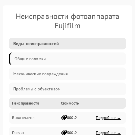
Неисправности фотоаппарата
Fujifilm
Виды неисправностей
Общие поломки
Механические повреждения
Проблемы с объективом
Неисправности
Стоимость
Электронные ошибки
Выключается
800 ₽
Подробнее →
Механические проблемы
Глючит
500 ₽
Подробнее →
Матрица и оптика