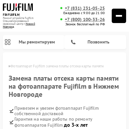
+7 (831) 231-05-25
Ежедневно с 9:00 до 21:00
FIX-FUJIFILM
Ремонт устройств Fujifilm
+7 (800) 100-33-26
Специализированный
Звонок бесплатный по РФ
cервисный центр г.
Нижний
Новгород
Мы ремонтируем
Позвонить
ороде
Фотоаппарат Fujifilm замена платы отсека карты памяти
Замена платы отсека карты памяти
на фотоаппарате Fujifilm в Нижнем
Ремонт цифровых биноклей Fujifilm
Новгороде
Привезем и увезем фотоаппарат Fujifilm
собственной доставкой
Гарантия на наши работы по ремонту
до 3-х лет
фотоаппаратов Fujifilm