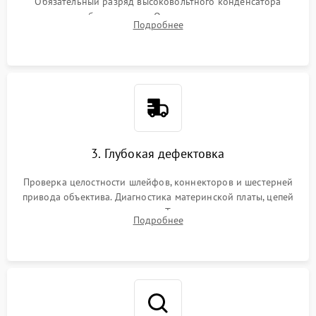
Обязательный разряд высоковольтного конденсатора
вспышки для безопасности. Очистка внутренних узлов от
Подробнее
пыли, песка и следов влаги с помощью спецсредств.
3. Глубокая дефектовка
Проверка целостности шлейфов, коннекторов и шестерней
привода объектива. Диагностика материнской платы, цепей
питания и картоприемника. Тестирование механизма
Подробнее
затвора и блока внутрикамерной стабилизации.