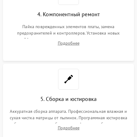
4. Компонентный ремонт
Пайка поврежденных элементов платы, замена
предохранителей и контроллеров. Установка новых
шлейфов, дисплея, механизма затвора или двигателя
Подробнее
автофокуса. Восстановление геометрии тубуса объектива
при заклинивании.
5. Сборка и юстировка
Аккуратная сборка аппарата. Профессиональная влажная и
сухая чистка матрицы от пылинок. Программная юстировка
рабочего отрезка, калибровка автофокуса, стабилизатора и
Подробнее
экспозамера с помощью сервисного ПО.