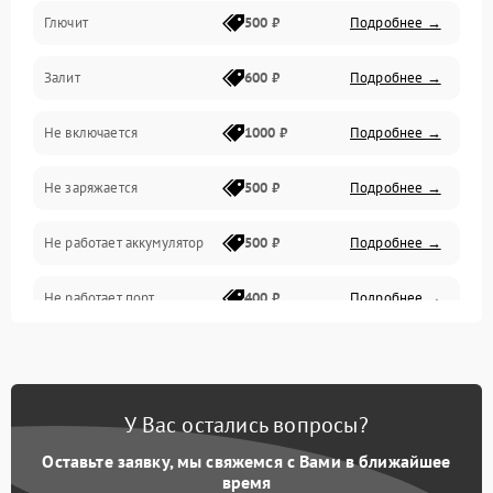
Глючит
500 ₽
Подробнее →
Матрица и оптика
Залит
600 ₽
Подробнее →
Питание и питание цепей
Не включается
1000 ₽
Подробнее →
Проблемы с картами памяти
Не заряжается
500 ₽
Подробнее →
Объективы
Не работает аккумулятор
500 ₽
Подробнее →
Программные сбои
Не работает порт
400 ₽
Подробнее →
Коммуникации и интерфейсы
Сломана матрица
800 ₽
Подробнее →
У Вас остались вопросы?
Оставьте заявку, мы свяжемся с Вами в ближайшее
время