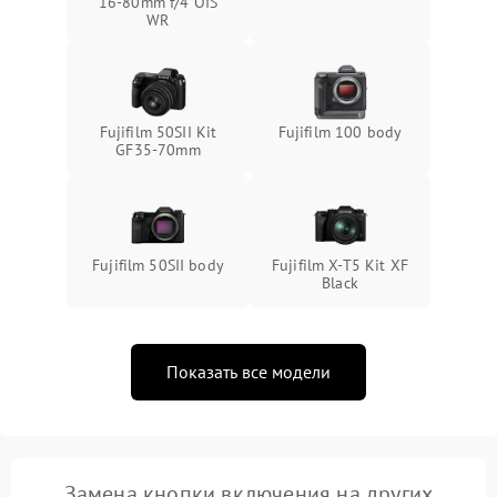
16-80mm f/4 OIS
WR
Fujifilm 50SII Kit
Fujifilm 100 body
GF35-70mm
Fujifilm 50SII body
Fujifilm X-T5 Kit XF
Black
Показать все модели
Замена кнопки включения на других