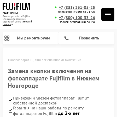
+7 (831) 231-05-25
Ежедневно с 9:00 до 21:00
FIX-FUJIFILM
Ремонт устройств Fujifilm
+7 (800) 100-33-26
Специализированный
Звонок бесплатный по РФ
cервисный центр г.
Нижний
Новгород
Мы ремонтируем
Позвонить
ороде
Фотоаппарат Fujifilm замена кнопки включения
Замена кнопки включения на
фотоаппарате Fujifilm в Нижнем
Ремонт цифровых биноклей Fujifilm
Новгороде
Привезем и увезем фотоаппарат Fujifilm
собственной доставкой
Гарантия на наши работы по ремонту
до 3-х лет
фотоаппаратов Fujifilm