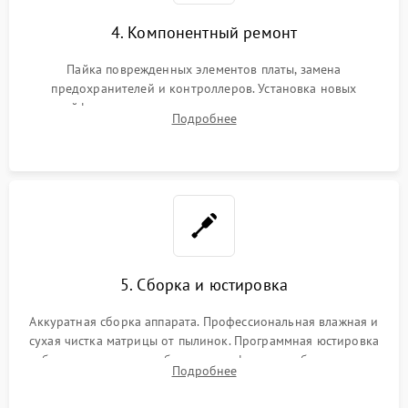
4. Компонентный ремонт
Пайка поврежденных элементов платы, замена
предохранителей и контроллеров. Установка новых
шлейфов, дисплея, механизма затвора или двигателя
Подробнее
автофокуса. Восстановление геометрии тубуса объектива
при заклинивании.
5. Сборка и юстировка
Аккуратная сборка аппарата. Профессиональная влажная и
сухая чистка матрицы от пылинок. Программная юстировка
рабочего отрезка, калибровка автофокуса, стабилизатора и
Подробнее
экспозамера с помощью сервисного ПО.