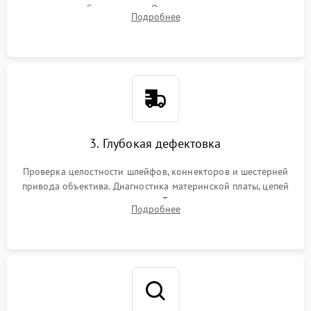
вспышки для безопасности. Очистка внутренних узлов от
Подробнее
пыли, песка и следов влаги с помощью спецсредств.
3. Глубокая дефектовка
Проверка целостности шлейфов, коннекторов и шестерней
привода объектива. Диагностика материнской платы, цепей
питания и картоприемника. Тестирование механизма
Подробнее
затвора и блока внутрикамерной стабилизации.