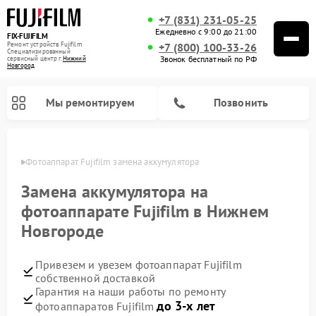
+7 (831) 231-05-25
Ежедневно с 9:00 до 21:00
FIX-FUJIFILM
Ремонт устройств Fujifilm
+7 (800) 100-33-26
Специализированный
Звонок бесплатный по РФ
cервисный центр г.
Нижний
Новгород
Мы ремонтируем
Позвонить
ороде
Фотоаппарат Fujifilm замена аккумулятора
Замена аккумулятора на
фотоаппарате Fujifilm в Нижнем
Ремонт цифровых биноклей Fujifilm
Новгороде
Привезем и увезем фотоаппарат Fujifilm
собственной доставкой
Гарантия на наши работы по ремонту
до 3-х лет
фотоаппаратов Fujifilm