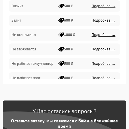
Глючит
500 ₽
Подробнее →
Матрица и оптика
Залит
600 ₽
Подробнее →
Питание и питание цепей
Не включается
1000 ₽
Подробнее →
Проблемы с картами памяти
Не заряжается
500 ₽
Подробнее →
Объективы
Не работает аккумулятор
500 ₽
Подробнее →
Программные сбои
Не работает порт
400 ₽
Подробнее →
Коммуникации и интерфейсы
Сломана матрица
800 ₽
Подробнее →
У Вас остались вопросы?
Оставьте заявку, мы свяжемся с Вами в ближайшее
время