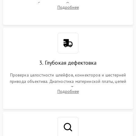
вспышки для безопасности. Очистка внутренних узлов от
Подробнее
пыли, песка и следов влаги с помощью спецсредств.
3. Глубокая дефектовка
Проверка целостности шлейфов, коннекторов и шестерней
привода объектива. Диагностика материнской платы, цепей
питания и картоприемника. Тестирование механизма
Подробнее
затвора и блока внутрикамерной стабилизации.