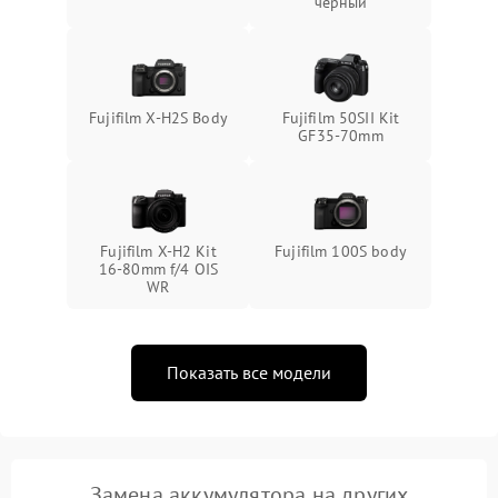
черный
Fujifilm X-H2S Body
Fujifilm 50SII Kit
GF35-70mm
Fujifilm X-H2 Kit
Fujifilm 100S body
16-80mm f/4 OIS
WR
Показать все модели
Замена аккумулятора на других