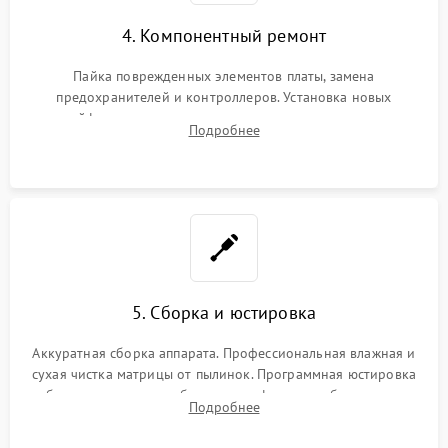
4. Компонентный ремонт
Пайка поврежденных элементов платы, замена
предохранителей и контроллеров. Установка новых
шлейфов, дисплея, механизма затвора или двигателя
Подробнее
автофокуса. Восстановление геометрии тубуса объектива
при заклинивании.
5. Сборка и юстировка
Аккуратная сборка аппарата. Профессиональная влажная и
сухая чистка матрицы от пылинок. Программная юстировка
рабочего отрезка, калибровка автофокуса, стабилизатора и
Подробнее
экспозамера с помощью сервисного ПО.