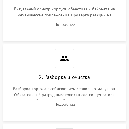
Визуальный осмотр корпуса, объектива и байонета на
механические повреждения. Проверка реакции на
включение, считывание кодов ошибок. Оценка состояния
Подробнее
матрицы и затвора, проверка работы автофокуса и вспышки.
2. Разборка и очистка
Разборка корпуса с соблюдением сервисных мануалов.
Обязательный разряд высоковольтного конденсатора
вспышки для безопасности. Очистка внутренних узлов от
Подробнее
пыли, песка и следов влаги с помощью спецсредств.