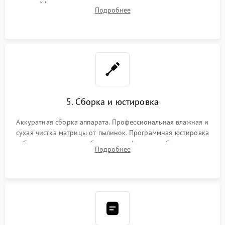
шлейфов, дисплея, механизма затвора или двигателя
Подробнее
автофокуса. Восстановление геометрии тубуса объектива
при заклинивании.
5. Сборка и юстировка
Аккуратная сборка аппарата. Профессиональная влажная и
сухая чистка матрицы от пылинок. Программная юстировка
рабочего отрезка, калибровка автофокуса, стабилизатора и
Подробнее
экспозамера с помощью сервисного ПО.