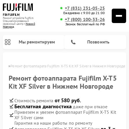
+7 (831) 231-05-25
Ежедневно с 9:00 до 21:00
FIX-FUJIFILM
Ремонт устройств Fujifilm
+7 (800) 100-33-26
Специализированный
Звонок бесплатный по РФ
cервисный центр г.
Нижний
Новгород
Мы ремонтируем
Позвонить
ороде
Ремонт фотоаппарата Fujifilm X-T5 Kit XF Silver в Нижнем Новгороде
Ремонт фотоаппарата Fujifilm X-T5
Kit XF Silver в Нижнем Новгороде
Ремонт цифровых биноклей Fujifilm
от 580 руб.
Стоимость ремонта
Бесплатная диагностика
даже при отказе
Привезем и увезем фотоаппарат Fujifilm X-T5 Kit
XF Silver сами
Гарантия на наши работы по ремонту
до 3-х
фотоаппаратов Fujifilm X-T5 Kit XF Silver