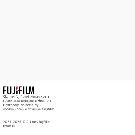
СЦ nnv.fujifilm-fixim.ru - сеть
сервисных центров в Нижнем
Новгороде по ремонту и
обслуживанию техники Fujifilm
2021-2026 © СЦ nnv.fujifilm-
fixim.ru