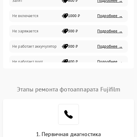
Залит
600 ₽
Подробнее →
Питание и питание цепей
Не включается
1000 ₽
Подробнее →
Проблемы с картами памяти
Не заряжается
500 ₽
Подробнее →
Объективы
Не работает аккумулятор
500 ₽
Подробнее →
Программные сбои
Не работает порт
400 ₽
Подробнее →
Коммуникации и интерфейсы
Сломана матрица
800 ₽
Подробнее →
Этапы ремонта фотоаппарата Fujifilm
1. Первичная диагностика