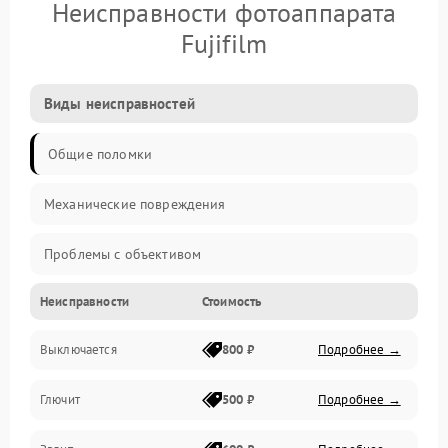
Неисправности фотоаппарата
Fujifilm
Виды неисправностей
Общие поломки
Механические повреждения
Проблемы с объективом
Неисправности
Стоимость
Электронные ошибки
Выключается
800 ₽
Подробнее →
Механические проблемы
Глючит
500 ₽
Подробнее →
Матрица и оптика