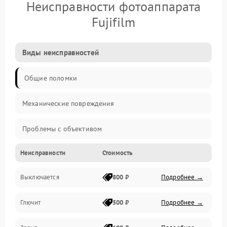
Неисправности фотоаппарата
Fujifilm
Виды неисправностей
Общие поломки
Механические повреждения
Проблемы с объективом
Неисправности
Стоимость
Электронные ошибки
Выключается
800 ₽
Подробнее →
Механические проблемы
Глючит
500 ₽
Подробнее →
Матрица и оптика