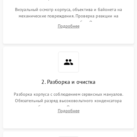
Визуальный осмотр корпуса, объектива и байонета на
механические повреждения. Проверка реакции на
включение, считывание кодов ошибок. Оценка состояния
Подробнее
матрицы и затвора, проверка работы автофокуса и вспышки.
2. Разборка и очистка
Разборка корпуса с соблюдением сервисных мануалов.
Обязательный разряд высоковольтного конденсатора
вспышки для безопасности. Очистка внутренних узлов от
Подробнее
пыли, песка и следов влаги с помощью спецсредств.