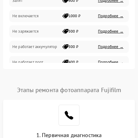
Залит
600 ₽
Подробнее →
Питание и питание цепей
Не включается
1000 ₽
Подробнее →
Проблемы с картами памяти
Не заряжается
500 ₽
Подробнее →
Объективы
Не работает аккумулятор
500 ₽
Подробнее →
Программные сбои
Не работает порт
400 ₽
Подробнее →
Коммуникации и интерфейсы
Сломана матрица
800 ₽
Подробнее →
Этапы ремонта фотоаппарата Fujifilm
1. Первичная диагностика