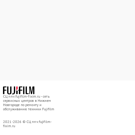
СЦ nnv.fujifilm-fixim.ru - сеть
сервисных центров в Нижнем
Новгороде по ремонту и
обслуживанию техники Fujifilm
2021-2026 © СЦ nnv.fujifilm-
fixim.ru