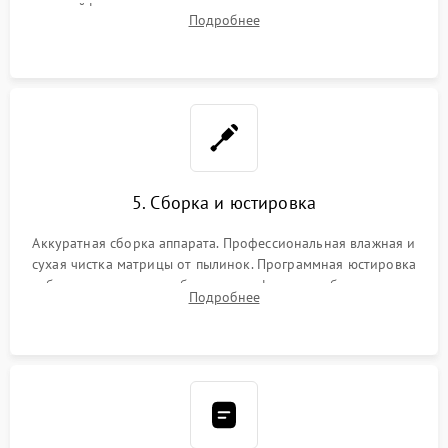
шлейфов, дисплея, механизма затвора или двигателя
Подробнее
автофокуса. Восстановление геометрии тубуса объектива
при заклинивании.
5. Сборка и юстировка
Аккуратная сборка аппарата. Профессиональная влажная и
сухая чистка матрицы от пылинок. Программная юстировка
рабочего отрезка, калибровка автофокуса, стабилизатора и
Подробнее
экспозамера с помощью сервисного ПО.