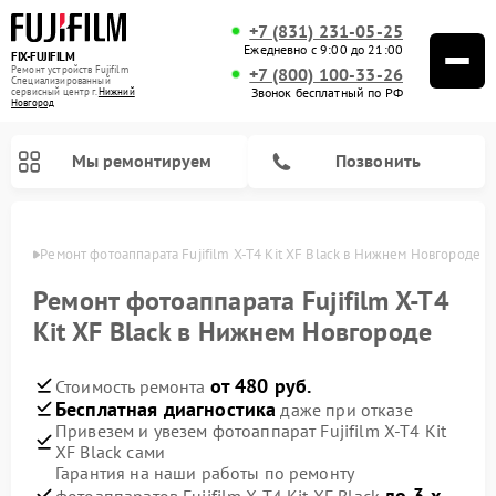
+7 (831) 231-05-25
Ежедневно с 9:00 до 21:00
FIX-FUJIFILM
Ремонт устройств Fujifilm
+7 (800) 100-33-26
Специализированный
Звонок бесплатный по РФ
cервисный центр г.
Нижний
Новгород
Мы ремонтируем
Позвонить
ороде
Ремонт фотоаппарата Fujifilm X-T4 Kit XF Black в Нижнем Новгороде
Ремонт фотоаппарата Fujifilm X-T4
Kit XF Black в Нижнем Новгороде
Ремонт цифровых биноклей Fujifilm
от 480 руб.
Стоимость ремонта
Бесплатная диагностика
даже при отказе
Привезем и увезем фотоаппарат Fujifilm X-T4 Kit
XF Black сами
Гарантия на наши работы по ремонту
до 3-х
фотоаппаратов Fujifilm X-T4 Kit XF Black