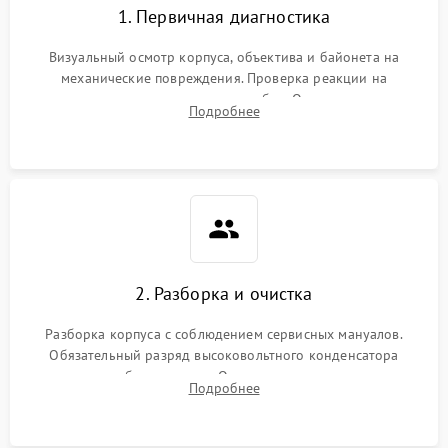
1. Первичная диагностика
Визуальный осмотр корпуса, объектива и байонета на
механические повреждения. Проверка реакции на
включение, считывание кодов ошибок. Оценка состояния
Подробнее
матрицы и затвора, проверка работы автофокуса и вспышки.
2. Разборка и очистка
Разборка корпуса с соблюдением сервисных мануалов.
Обязательный разряд высоковольтного конденсатора
вспышки для безопасности. Очистка внутренних узлов от
Подробнее
пыли, песка и следов влаги с помощью спецсредств.