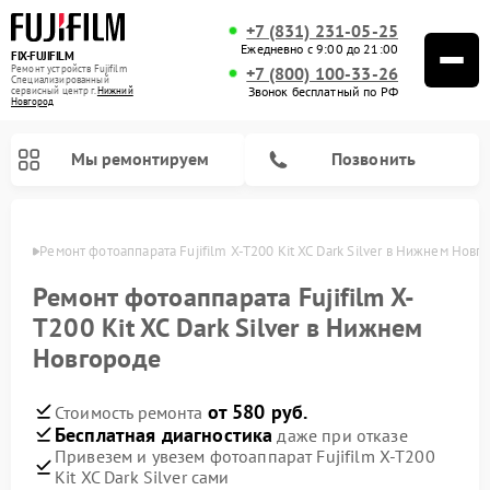
+7 (831) 231-05-25
Ежедневно с 9:00 до 21:00
FIX-FUJIFILM
Ремонт устройств Fujifilm
+7 (800) 100-33-26
Специализированный
Звонок бесплатный по РФ
cервисный центр г.
Нижний
Новгород
Мы ремонтируем
Позвонить
ороде
Ремонт фотоаппарата Fujifilm X-T200 Kit XC Dark Silver в Нижнем Новг
Ремонт фотоаппарата Fujifilm X-
T200 Kit XC Dark Silver в Нижнем
Ремонт цифровых биноклей Fujifilm
Новгороде
от 580 руб.
Стоимость ремонта
Бесплатная диагностика
даже при отказе
Привезем и увезем фотоаппарат Fujifilm X-T200
Kit XC Dark Silver сами