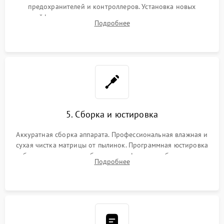
предохранителей и контроллеров. Установка новых
шлейфов, дисплея, механизма затвора или двигателя
Подробнее
автофокуса. Восстановление геометрии тубуса объектива
при заклинивании.
5. Сборка и юстировка
Аккуратная сборка аппарата. Профессиональная влажная и
сухая чистка матрицы от пылинок. Программная юстировка
рабочего отрезка, калибровка автофокуса, стабилизатора и
Подробнее
экспозамера с помощью сервисного ПО.