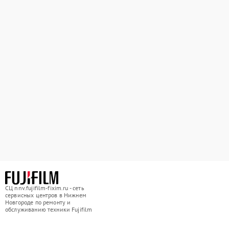
СЦ nnv.fujifilm-fixim.ru - сеть
сервисных центров в Нижнем
Новгороде по ремонту и
обслуживанию техники Fujifilm