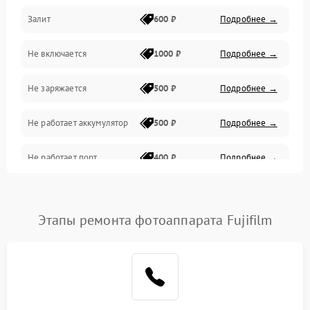
Залит
600 ₽
Подробнее →
Питание и питание цепей
Не включается
1000 ₽
Подробнее →
Проблемы с картами памяти
Не заряжается
500 ₽
Подробнее →
Объективы
Не работает аккумулятор
500 ₽
Подробнее →
Программные сбои
Не работает порт
400 ₽
Подробнее →
Коммуникации и интерфейсы
Сломана матрица
800 ₽
Подробнее →
Этапы ремонта фотоаппарата Fujifilm