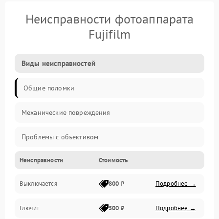
Неисправности фотоаппарата
Fujifilm
Виды неисправностей
Общие поломки
Механические повреждения
Проблемы с объективом
Неисправности
Стоимость
Электронные ошибки
Выключается
800 ₽
Подробнее →
Механические проблемы
Глючит
500 ₽
Подробнее →
Матрица и оптика