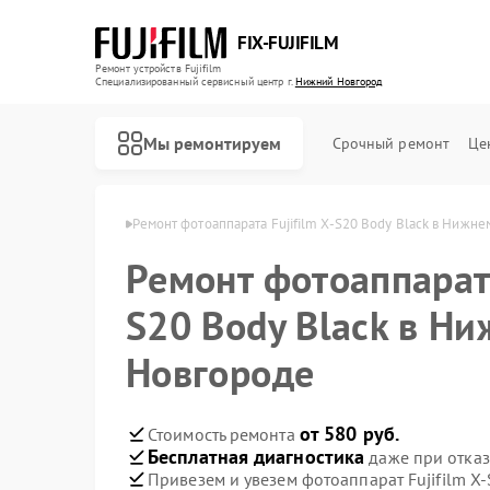
FIX-FUJIFILM
Ремонт устройств Fujifilm
Специализированный cервисный центр г.
Нижний Новгород
Мы ремонтируем
Срочный ремонт
Це
 в Нижнем Новгороде
Ремонт фотоаппарата Fujifilm X-S20 Body Black в Нижн
Ремонт фотоаппарата
Ремонт цифровых биноклей Fujifilm
S20 Body Black в Н
Новгороде
от 580 руб.
Стоимость ремонта
Бесплатная диагностика
даже при отказ
Привезем и увезем фотоаппарат Fujifilm X-