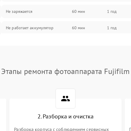
Не заряжается
60 мин
1 год
Не работает аккумулятор
60 мин
1 год
Не работает порт
60 мин
1 год
Сломана матрица
60 мин
1 год
Этапы ремонта фотоаппарата Fujifilm
2. Разборка и очистка
Разборка корпуса с соблюдением сервисных