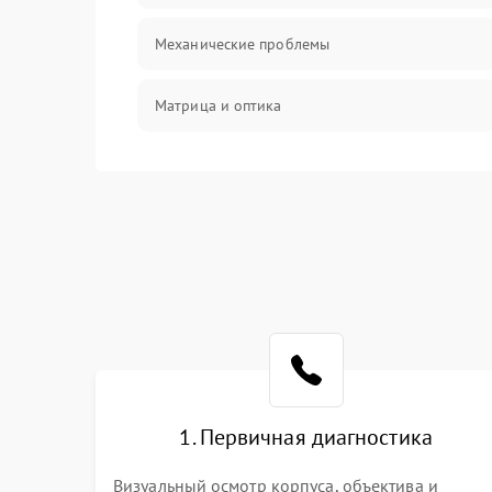
Механические проблемы
Матрица и оптика
Питание и питание цепей
Проблемы с картами памяти
Объективы
Программные сбои
Коммуникации и интерфейсы
1. Первичная диагностика
Визуальный осмотр корпуса, объектива и