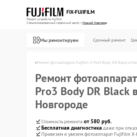
FIX-FUJIFILM
Ремонт устройств Fujifilm
Специализированный cервисный центр г.
Нижний Новгород
Мы ремонтируем
Срочный ремонт
Це
 в Нижнем Новгороде
Ремонт фотоаппарата Fujifilm X-Pro3 Body DR Black в 
Ремонт фотоаппарата
Ремонт цифровых биноклей Fujifilm
Pro3 Body DR Black
Новгороде
от 580 руб.
Стоимость ремонта
Бесплатная диагностика
даже при отказ
Привезем и увезем фотоаппарат Fujifilm X-