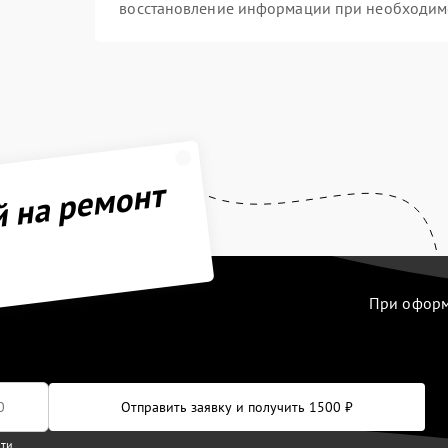
восстановление информации при необходим
й на ремонт
При оформл
Отправить заявку и получить 1500 ₽
сти