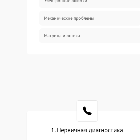
Электронные ошибки
Механические проблемы
Матрица и оптика
Питание и питание цепей
Проблемы с картами памяти
Объективы
Программные сбои
Коммуникации и интерфейсы
1. Первичная диагностика