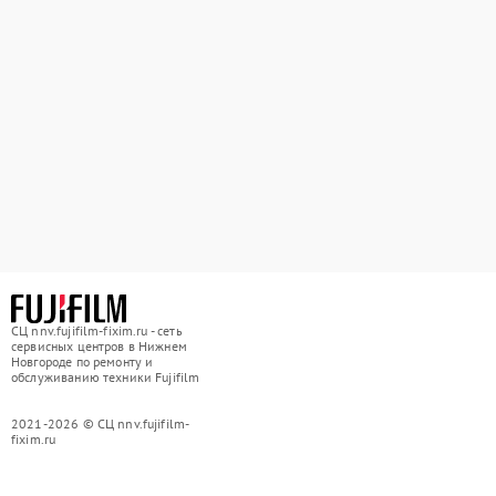
СЦ nnv.fujifilm-fixim.ru - сеть
сервисных центров в Нижнем
Новгороде по ремонту и
обслуживанию техники Fujifilm
2021-2026 © СЦ nnv.fujifilm-
fixim.ru