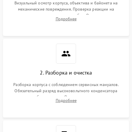
Визуальный осмотр корпуса, объектива и байонета на
механические повреждения. Проверка реакции на
включение, считывание кодов ошибок. Оценка состояния
Подробнее
матрицы и затвора, проверка работы автофокуса и вспышки.
2. Разборка и очистка
Разборка корпуса с соблюдением сервисных мануалов.
Обязательный разряд высоковольтного конденсатора
вспышки для безопасности. Очистка внутренних узлов от
Подробнее
пыли, песка и следов влаги с помощью спецсредств.