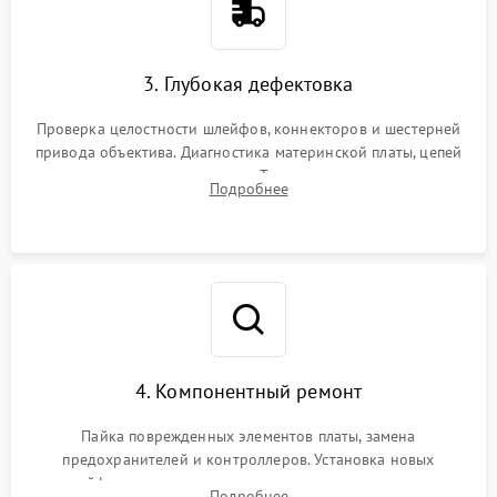
3. Глубокая дефектовка
Проверка целостности шлейфов, коннекторов и шестерней
привода объектива. Диагностика материнской платы, цепей
питания и картоприемника. Тестирование механизма
Подробнее
затвора и блока внутрикамерной стабилизации.
4. Компонентный ремонт
Пайка поврежденных элементов платы, замена
предохранителей и контроллеров. Установка новых
шлейфов, дисплея, механизма затвора или двигателя
Подробнее