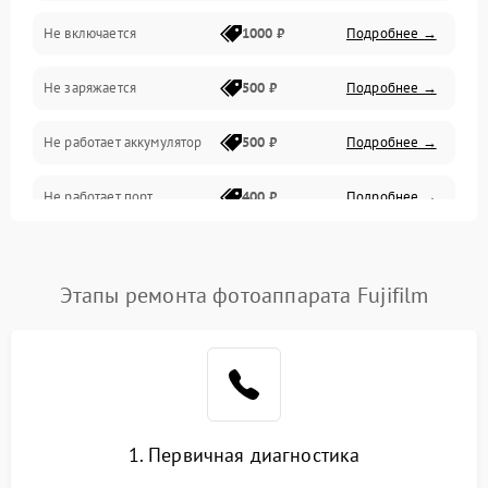
Не включается
1000 ₽
Подробнее →
Проблемы с картами памяти
Не заряжается
500 ₽
Подробнее →
Объективы
Не работает аккумулятор
500 ₽
Подробнее →
Программные сбои
Не работает порт
400 ₽
Подробнее →
Коммуникации и интерфейсы
Сломана матрица
800 ₽
Подробнее →
Этапы ремонта фотоаппарата Fujifilm
1. Первичная диагностика