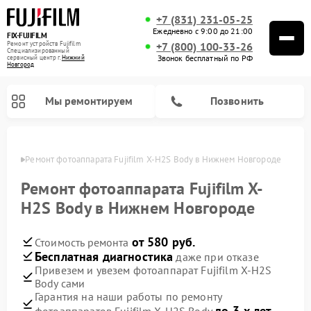
+7 (831) 231-05-25
Ежедневно с 9:00 до 21:00
FIX-FUJIFILM
Ремонт устройств Fujifilm
+7 (800) 100-33-26
Специализированный
Звонок бесплатный по РФ
cервисный центр г.
Нижний
Новгород
Мы ремонтируем
Позвонить
ороде
Ремонт фотоаппарата Fujifilm X-H2S Body в Нижнем Новгороде
Ремонт фотоаппарата Fujifilm X-
H2S Body в Нижнем Новгороде
Ремонт цифровых биноклей Fujifilm
от 580 руб.
Стоимость ремонта
Бесплатная диагностика
даже при отказе
Привезем и увезем фотоаппарат Fujifilm X-H2S
Body сами
Гарантия на наши работы по ремонту
до 3-х лет
фотоаппаратов Fujifilm X-H2S Body