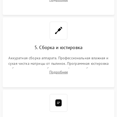
автофокуса. Восстановление геометрии тубуса объектива
при заклинивании.
5. Сборка и юстировка
Аккуратная сборка аппарата. Профессиональная влажная и
сухая чистка матрицы от пылинок. Программная юстировка
рабочего отрезка, калибровка автофокуса, стабилизатора и
Подробнее
экспозамера с помощью сервисного ПО.