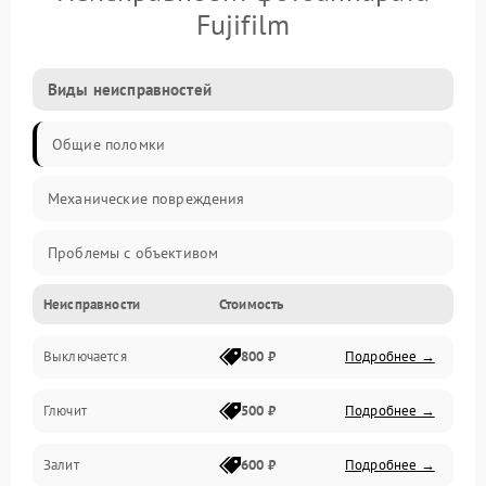
Fujifilm
Виды неисправностей
Общие поломки
Механические повреждения
Проблемы с объективом
Неисправности
Стоимость
Электронные ошибки
Выключается
800 ₽
Подробнее →
Механические проблемы
Глючит
500 ₽
Подробнее →
Матрица и оптика
Залит
600 ₽
Подробнее →
Питание и питание цепей