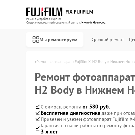
FIX-FUJIFILM
Ремонт устройств Fujifilm
Специализированный cервисный центр г.
Нижний Новгород
Мы ремонтируем
Срочный ремонт
Це
 в Нижнем Новгороде
Ремонт фотоаппарата Fujifilm X-H2 Body в Нижнем Новг
Ремонт фотоаппарата
Ремонт цифровых биноклей Fujifilm
H2 Body в Нижнем Н
от 580 руб.
Стоимость ремонта
Бесплатная диагностика
даже при отказ
Привезем и увезем фотоаппарат Fujifilm X
Гарантия на наши работы по ремонту фотоа
3-х лет