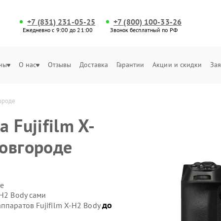
+7 (831) 231-05-25
+7 (800) 100-33-26
Ежедневно с 9:00 до 21:00
Звонок бесплатный по РФ
ны
О нас
Отзывы
Доставка
Гарантии
Акции и скидки
Зая
ороде
 Fujifilm X-
овгороде
е
-H2 Body сами
до
ппаратов Fujifilm X-H2 Body