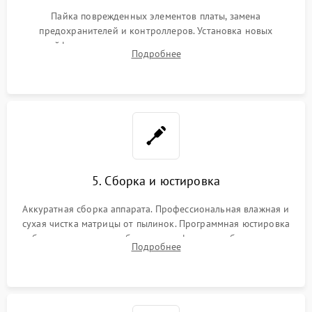
Пайка поврежденных элементов платы, замена
предохранителей и контроллеров. Установка новых
шлейфов, дисплея, механизма затвора или двигателя
Подробнее
автофокуса. Восстановление геометрии тубуса объектива
при заклинивании.
5. Сборка и юстировка
Аккуратная сборка аппарата. Профессиональная влажная и
сухая чистка матрицы от пылинок. Программная юстировка
рабочего отрезка, калибровка автофокуса, стабилизатора и
Подробнее
экспозамера с помощью сервисного ПО.