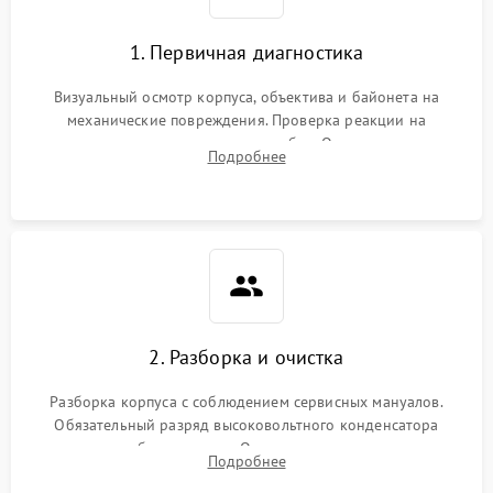
1. Первичная диагностика
Визуальный осмотр корпуса, объектива и байонета на
механические повреждения. Проверка реакции на
включение, считывание кодов ошибок. Оценка состояния
Подробнее
матрицы и затвора, проверка работы автофокуса и вспышки.
2. Разборка и очистка
Разборка корпуса с соблюдением сервисных мануалов.
Обязательный разряд высоковольтного конденсатора
вспышки для безопасности. Очистка внутренних узлов от
Подробнее
пыли, песка и следов влаги с помощью спецсредств.