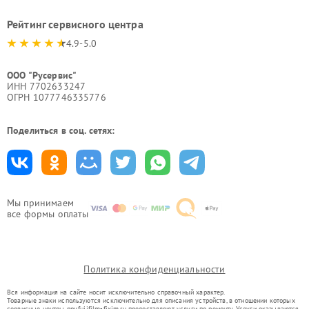
Рейтинг сервисного центра
4.9-5.0
ООО "Русервис"
ИНН 7702633247
ОГРН 1077746335776
Поделиться в соц. сетях:
Мы принимаем
все формы оплаты
Политика конфиденциальности
Вся информация на сайте носит исключительно справочный характер.
Товарные знаки используются исключительно для описания устройств, в отношении которых
сервисные центры nnv.fujifilm-fixim.ru предоставляют услуги по ремонту. Услуги оказываются