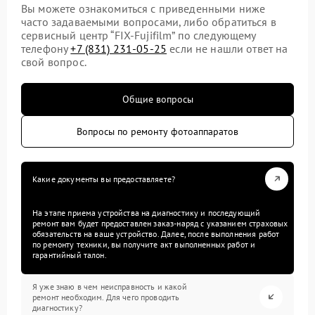
Вы можете ознакомиться с приведенными ниже
часто задаваемыми вопросами, либо обратиться в
сервисный центр “FIX-Fujifilm” по следующему
телефону
+7 (831) 231-05-25
если не нашли ответ на
свой вопрос.
Общие вопросы
Вопросы по ремонту фотоаппаратов
Какие документы вы предоставляете?
На этапе приема устройства на диагностику и последующий
ремонт вам будет предоставлен заказ-наряд с указанием страховых
обязательств на ваше устройство. Далее, после выполнения работ
по ремонту техники, вы получите акт выполненных работ и
гарантийный талон.
Я уже знаю в чем неисправность и какой
ремонт необходим. Для чего проводить
диагностику?