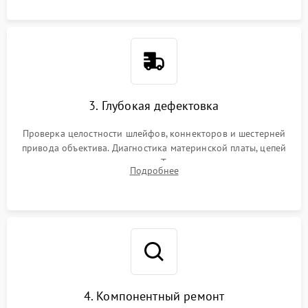
3. Глубокая дефектовка
Проверка целостности шлейфов, коннекторов и шестерней
привода объектива. Диагностика материнской платы, цепей
питания и картоприемника. Тестирование механизма
Подробнее
затвора и блока внутрикамерной стабилизации.
4. Компонентный ремонт