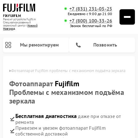
+7 (831) 231-05-25
Ежедневно с 9:00 до 21:00
FIX-FUJIFILM
Ремонт устройств Fujifilm
+7 (800) 100-33-26
Специализированный
Звонок бесплатный по РФ
cервисный центр г.
Нижний
Новгород
Мы ремонтируем
Позвонить
ороде
Фотоаппарат Fujifilm проблемы с механизмом подъёма зеркала
Фотоаппарат
Fujifilm
Проблемы с механизмом подъёма
Ремонт цифровых биноклей Fujifilm
зеркала
Бесплатная диагностика
даже при отказе от
ремонта
Привезем и увезем фотоаппарат Fujifilm
собственной доставкой