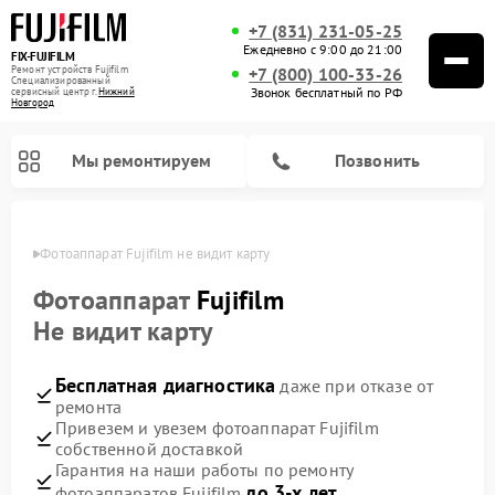
+7 (831) 231-05-25
Ежедневно с 9:00 до 21:00
FIX-FUJIFILM
Ремонт устройств Fujifilm
+7 (800) 100-33-26
Специализированный
Звонок бесплатный по РФ
cервисный центр г.
Нижний
Новгород
Мы ремонтируем
Позвонить
ороде
Фотоаппарат Fujifilm не видит карту
Фотоаппарат
Fujifilm
Не видит карту
Ремонт цифровых биноклей Fujifilm
Бесплатная диагностика
даже при отказе от
ремонта
Привезем и увезем фотоаппарат Fujifilm
собственной доставкой
Гарантия на наши работы по ремонту
до 3-х лет
фотоаппаратов Fujifilm