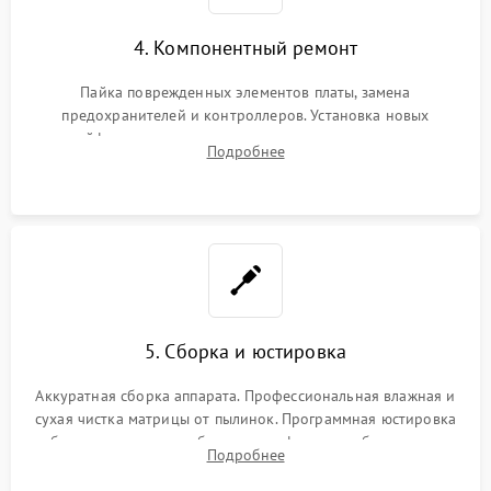
4. Компонентный ремонт
Пайка поврежденных элементов платы, замена
предохранителей и контроллеров. Установка новых
шлейфов, дисплея, механизма затвора или двигателя
Подробнее
автофокуса. Восстановление геометрии тубуса объектива
при заклинивании.
5. Сборка и юстировка
Аккуратная сборка аппарата. Профессиональная влажная и
сухая чистка матрицы от пылинок. Программная юстировка
рабочего отрезка, калибровка автофокуса, стабилизатора и
Подробнее
экспозамера с помощью сервисного ПО.