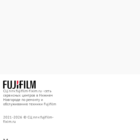
СЦ nnv.fujifilm-fixim.ru - сеть
сервисных центров в Нижнем
Новгороде по ремонту и
обслуживанию техники Fujifilm
2021-2026 © СЦ nnv.fujifilm-
fixim.ru