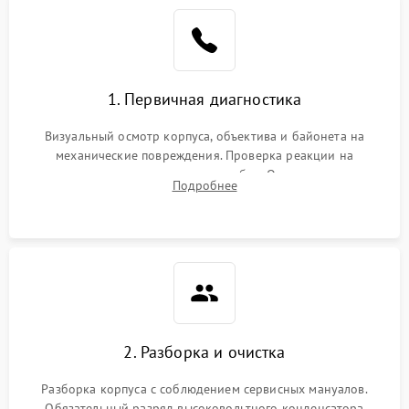
1. Первичная диагностика
Визуальный осмотр корпуса, объектива и байонета на
механические повреждения. Проверка реакции на
включение, считывание кодов ошибок. Оценка состояния
Подробнее
матрицы и затвора, проверка работы автофокуса и вспышки.
2. Разборка и очистка
Разборка корпуса с соблюдением сервисных мануалов.
Обязательный разряд высоковольтного конденсатора