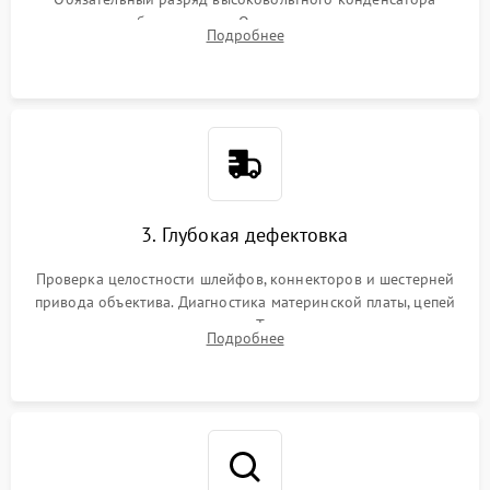
вспышки для безопасности. Очистка внутренних узлов от
Подробнее
пыли, песка и следов влаги с помощью спецсредств.
3. Глубокая дефектовка
Проверка целостности шлейфов, коннекторов и шестерней
привода объектива. Диагностика материнской платы, цепей
питания и картоприемника. Тестирование механизма
Подробнее
затвора и блока внутрикамерной стабилизации.