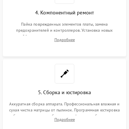
4. Компонентный ремонт
Пайка поврежденных элементов платы, замена
предохранителей и контроллеров. Установка новых
шлейфов, дисплея, механизма затвора или двигателя
Подробнее
автофокуса. Восстановление геометрии тубуса объектива
при заклинивании.
5. Сборка и юстировка
Аккуратная сборка аппарата. Профессиональная влажная и
сухая чистка матрицы от пылинок. Программная юстировка
рабочего отрезка, калибровка автофокуса, стабилизатора и
Подробнее
экспозамера с помощью сервисного ПО.