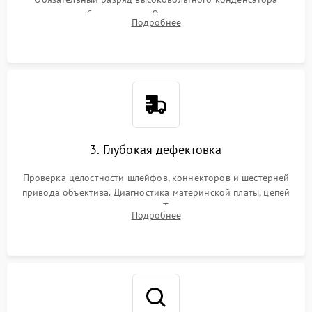
вспышки для безопасности. Очистка внутренних узлов от
Подробнее
пыли, песка и следов влаги с помощью спецсредств.
3. Глубокая дефектовка
Проверка целостности шлейфов, коннекторов и шестерней
привода объектива. Диагностика материнской платы, цепей
питания и картоприемника. Тестирование механизма
Подробнее
затвора и блока внутрикамерной стабилизации.