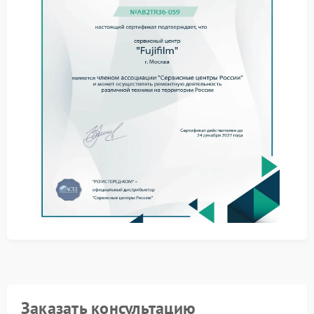
результата.
Если подобные симптомы сохраняются, требуется
профессиональная диагностика и настройка
оборудования. Сервис Fujifilm использует
специализированные инструменты для оценки
состояния оптики и электронных модулей.
Причины снижения резкости
Нарушение качества изображения связано с
различными техническими факторами:
смещение линз внутри объектива;
загрязнение матрицы или оптических элементов;
сбой в работе автофокуса;
ошибки программного обеспечения камеры.
Каждый из этих пунктов требует индивидуального
подхода и профессионального ремонта без
использования универсальных решений.
Как проходит обслуживание
Заказать консультацию