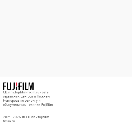
СЦ nnv.fujifilm-fixim.ru - сеть
сервисных центров в Нижнем
Новгороде по ремонту и
обслуживанию техники Fujifilm
2021-2026 © СЦ nnv.fujifilm-
fixim.ru