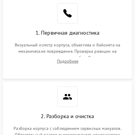
1. Первичная диагностика
Визуальный осмотр корпуса, объектива и байонета на
механические повреждения. Проверка реакции на
включение, считывание кодов ошибок. Оценка состояния
Подробнее
матрицы и затвора, проверка работы автофокуса и вспышки.
2. Разборка и очистка
Разборка корпуса с соблюдением сервисных мануалов.
Обязательный разряд высоковольтного конденсатора