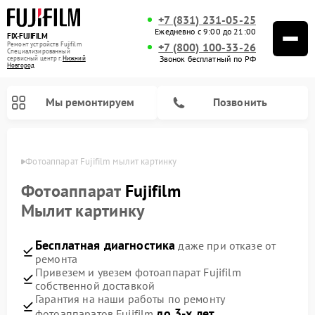
+7 (831) 231-05-25
Ежедневно с 9:00 до 21:00
FIX-FUJIFILM
Ремонт устройств Fujifilm
+7 (800) 100-33-26
Специализированный
Звонок бесплатный по РФ
cервисный центр г.
Нижний
Новгород
Мы ремонтируем
Позвонить
ороде
Фотоаппарат Fujifilm мылит картинку
Фотоаппарат
Fujifilm
Мылит картинку
Ремонт цифровых биноклей Fujifilm
Бесплатная диагностика
даже при отказе от
ремонта
Привезем и увезем фотоаппарат Fujifilm
собственной доставкой
Гарантия на наши работы по ремонту
до 3-х лет
фотоаппаратов Fujifilm