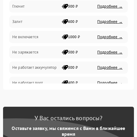
Глючит
500 ₽
Подробнее →
Матрица и оптика
Залит
600 ₽
Подробнее →
Питание и питание цепей
Не включается
1000 ₽
Подробнее →
Проблемы с картами памяти
Не заряжается
500 ₽
Подробнее →
Объективы
Не работает аккумулятор
500 ₽
Подробнее →
Программные сбои
Не работает порт
400 ₽
Подробнее →
Коммуникации и интерфейсы
Сломана матрица
800 ₽
Подробнее →
У Вас остались вопросы?
Оставьте заявку, мы свяжемся с Вами в ближайшее
время