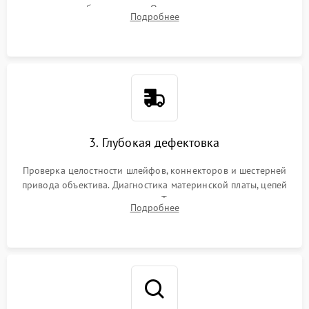
вспышки для безопасности. Очистка внутренних узлов от
Подробнее
пыли, песка и следов влаги с помощью спецсредств.
3. Глубокая дефектовка
Проверка целостности шлейфов, коннекторов и шестерней
привода объектива. Диагностика материнской платы, цепей
питания и картоприемника. Тестирование механизма
Подробнее
затвора и блока внутрикамерной стабилизации.