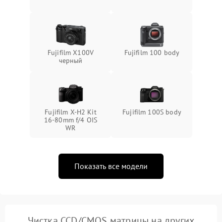
Fujifilm X100V
Fujifilm 100 body
черный
Fujifilm X-H2 Kit
Fujifilm 100S body
16-80mm f/4 OIS
WR
Показать все модели
Чистка CCD/CMOS матрицы на других