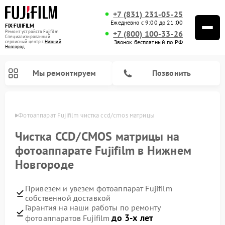
+7 (831) 231-05-25
Ежедневно с 9:00 до 21:00
FIX-FUJIFILM
Ремонт устройств Fujifilm
+7 (800) 100-33-26
Специализированный
Звонок бесплатный по РФ
cервисный центр г.
Нижний
Новгород
Мы ремонтируем
Позвонить
ороде
Фотоаппарат Fujifilm чистка ccd/cmos матрицы
Чистка CCD/CMOS матрицы на
фотоаппарате Fujifilm в Нижнем
Ремонт цифровых биноклей Fujifilm
Новгороде
Привезем и увезем фотоаппарат Fujifilm
собственной доставкой
Гарантия на наши работы по ремонту
до 3-х лет
фотоаппаратов Fujifilm