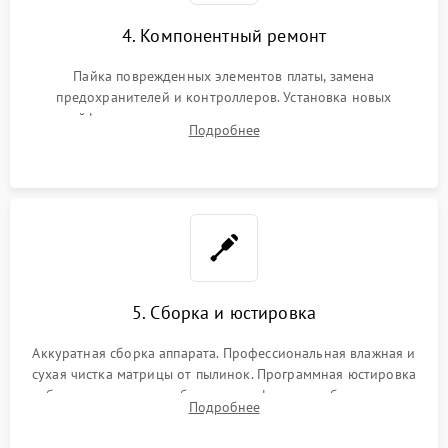
4. Компонентный ремонт
Пайка поврежденных элементов платы, замена
предохранителей и контроллеров. Установка новых
шлейфов, дисплея, механизма затвора или двигателя
Подробнее
автофокуса. Восстановление геометрии тубуса объектива
при заклинивании.
5. Сборка и юстировка
Аккуратная сборка аппарата. Профессиональная влажная и
сухая чистка матрицы от пылинок. Программная юстировка
рабочего отрезка, калибровка автофокуса, стабилизатора и
Подробнее
экспозамера с помощью сервисного ПО.