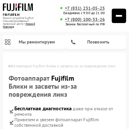
+7 (831) 231-05-25
Ежедневно с 9:00 до 21:00
FIX-FUJIFILM
Ремонт устройств Fujifilm
+7 (800) 100-33-26
Специализированный
Звонок бесплатный по РФ
cервисный центр г.
Нижний
Новгород
Мы ремонтируем
Позвонить
ороде
Фотоаппарат Fujifilm блики и засветы из‑за повреждения линз
Фотоаппарат
Fujifilm
Блики и засветы из‑за
Ремонт цифровых биноклей Fujifilm
повреждения линз
Бесплатная диагностика
даже при отказе от
ремонта
Привезем и увезем фотоаппарат Fujifilm
собственной доставкой