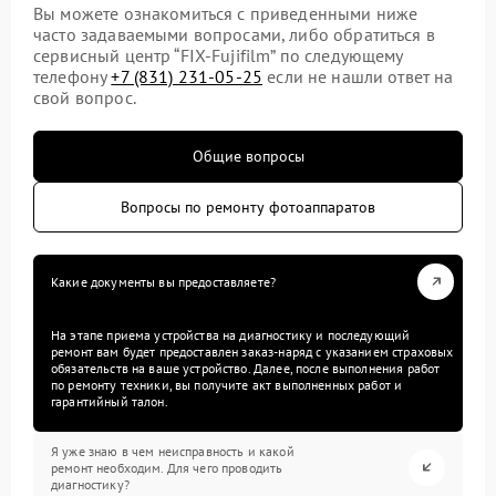
Вы можете ознакомиться с приведенными ниже
часто задаваемыми вопросами, либо обратиться в
сервисный центр “FIX-Fujifilm” по следующему
телефону
+7 (831) 231-05-25
если не нашли ответ на
свой вопрос.
Общие вопросы
Вопросы по ремонту фотоаппаратов
Какие документы вы предоставляете?
На этапе приема устройства на диагностику и последующий
ремонт вам будет предоставлен заказ-наряд с указанием страховых
обязательств на ваше устройство. Далее, после выполнения работ
по ремонту техники, вы получите акт выполненных работ и
гарантийный талон.
Я уже знаю в чем неисправность и какой
ремонт необходим. Для чего проводить
диагностику?