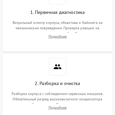
1. Первичная диагностика
Визуальный осмотр корпуса, объектива и байонета на
механические повреждения. Проверка реакции на
включение, считывание кодов ошибок. Оценка состояния
Подробнее
матрицы и затвора, проверка работы автофокуса и вспышки.
2. Разборка и очистка
Разборка корпуса с соблюдением сервисных мануалов.
Обязательный разряд высоковольтного конденсатора
вспышки для безопасности. Очистка внутренних узлов от
Подробнее
пыли, песка и следов влаги с помощью спецсредств.