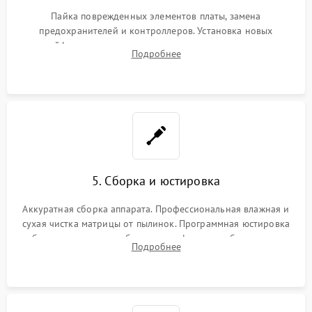
Пайка поврежденных элементов платы, замена
предохранителей и контроллеров. Установка новых
шлейфов, дисплея, механизма затвора или двигателя
Подробнее
автофокуса. Восстановление геометрии тубуса объектива
при заклинивании.
5. Сборка и юстировка
Аккуратная сборка аппарата. Профессиональная влажная и
сухая чистка матрицы от пылинок. Программная юстировка
рабочего отрезка, калибровка автофокуса, стабилизатора и
Подробнее
экспозамера с помощью сервисного ПО.