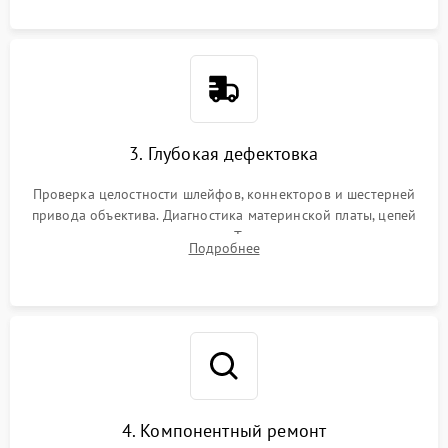
3. Глубокая дефектовка
Проверка целостности шлейфов, коннекторов и шестерней
привода объектива. Диагностика материнской платы, цепей
питания и картоприемника. Тестирование механизма
Подробнее
затвора и блока внутрикамерной стабилизации.
4. Компонентный ремонт