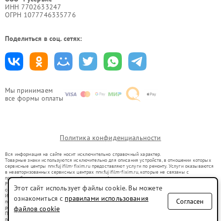
ИНН 7702633247
ОГРН 1077746335776
Поделиться в соц. сетях:
Мы принимаем
все формы оплаты
Политика конфиденциальности
Вся информация на сайте носит исключительно справочный характер.
Товарные знаки используются исключительно для описания устройств, в отношении которых
сервисные центры nnv.fujifilm-fixim.ru предоставляют услуги по ремонту. Услуги оказываются
в неавторизованных сервисных центрах nnv.fujifilm-fixim.ru, которые не связаны с
правообладателями товарных знаков или их официальными представителями.
Ремонт осуществляется для устройств, уже введенных в гражданский оборот в соответствии
Этот сайт использует файлы cookie. Вы можете
со статьей 1487 ГК РФ.
Использование товарных знаков не преследует цели индивидуализации услуг или введения
ознакомиться с
правилами использования
Согласен
потребителей в заблуждение, а служит для информирования о предоставляемых услугах по
ремонту техники указанных брендов.
файлов cookie
Представленная на сайте информация не является публичной офертой, определяемой
положениями Статьи 437(2) Гражданского кодекса РФ