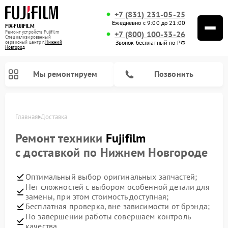
+7 (831) 231-05-25
Ежедневно с 9:00 до 21:00
FIX-FUJIFILM
Ремонт устройств Fujifilm
+7 (800) 100-33-26
Специализированный
Звонок бесплатный по РФ
cервисный центр г.
Нижний
Новгород
Мы ремонтируем
Позвонить
Главная
Доставка
Ремонт техники
Fujifilm
с доставкой по Нижнем Новгороде
Ремонт цифровых биноклей Fujifilm
Оптимальный выбор оригинальных запчастей;
Нет сложностей с выбором особенной детали для
замены, при этом стоимость доступная;
Бесплатная проверка, вне зависимости от брэнда;
По завершении работы совершаем контроль
качества.