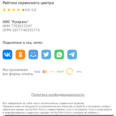
Рейтинг сервисного центра
4.9-5.0
ООО "Русервис"
ИНН 7702633247
ОГРН 1077746335776
Поделиться в соц. сетях:
Мы принимаем
все формы оплаты
Политика конфиденциальности
Вся информация на сайте носит исключительно справочный характер.
Товарные знаки используются исключительно для описания устройств, в отношении которых
сервисные центры nnv.fujifilm-fixim.ru предоставляют услуги по ремонту. Услуги оказываются
в неавторизованных сервисных центрах nnv.fujifilm-fixim.ru, которые не связаны с
правообладателями товарных знаков или их официальными представителями.