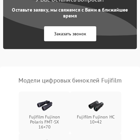
Оставьте заявку, мы свяжемся с Вами в ближайшее
Разрядка аккумулятора за
время
1000 ₽
Подробнее →
коркое время
Заказать звонок
Перегрев устройства
1500 ₽
Подробнее →
Модели цифровых биноклей Fujifilm
Fujifilm Fujinon
Fujifilm Fujinon HC
Polaris FMT‑SX
10×42
16×70