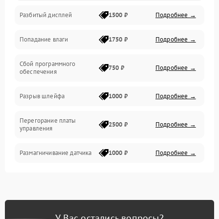
Разбитый дисплей
1500 ₽
Подробнее →
Механика
Попадание влаги
1750 ₽
Подробнее →
Управление
Сбой программного
Электропитание
750 ₽
Подробнее →
обеспечения
Корпус/Герметичность
Разрыв шлейфа
1000 ₽
Подробнее →
Электроника/Механические
Перегорание платы
2500 ₽
Подробнее →
управления
Электроника/Оптика
Размагничивание датчика
1000 ₽
Подробнее →
Поломка инфракрасного
1500 ₽
Подробнее →
датчика
Неправильная передача
750 ₽
Подробнее →
У Вас остались вопросы?
цветов дисплея