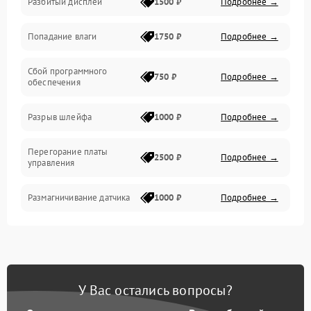
Разбитый дисплей
1500 ₽
Подробнее →
Механика
Попадание влаги
1750 ₽
Подробнее →
Управление
Сбой программного
Электропитание
750 ₽
Подробнее →
обеспечения
Корпус/Герметичность
Разрыв шлейфа
1000 ₽
Подробнее →
Электроника/Механические
Перегорание платы
2500 ₽
Подробнее →
управления
Электроника/Оптика
Размагничивание датчика
1000 ₽
Подробнее →
Поломка инфракрасного
1500 ₽
Подробнее →
датчика
Неправильная передача
750 ₽
Подробнее →
У Вас остались вопросы?
цветов дисплея