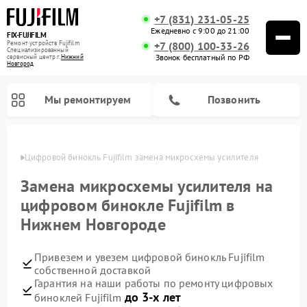
+7 (831) 231-05-25
Ежедневно с 9:00 до 21:00
FIX-FUJIFILM
Ремонт устройств Fujifilm
+7 (800) 100-33-26
Специализированный
Звонок бесплатный по РФ
cервисный центр г.
Нижний
Новгород
Мы ремонтируем
Позвонить
ороде
Цифровой бинокль Fujifilm замена микросхемы усилителя
Замена микросхемы усилителя на
цифровом бинокле Fujifilm в
Нижнем Новгороде
Привезем и увезем цифровой бинокль Fujifilm
собственной доставкой
Гарантия на наши работы по ремонту цифровых
до 3-х лет
биноклей Fujifilm