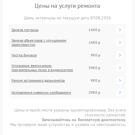
Цены на услуги ремонта
Цены актуальны на текущую дату 07.08.2026
Замена матрицы
1480 р
Замена объективов с улучшением
1480 р
характеристик
Чистка бинокля
980 р
Устранение вертикально-
5980 р
горизонтальных полос в видоискателе
Ремонт встроенного дальнометра
980 р
Исправление инверсии изображения
2980 р
Цены в прайс-листе указаны ориентировочные, без учета
стоимости запчастей.
Записывайтесь на бесплатную диагностику.
Мы проверим ваше устройство и укажем на неисправность.