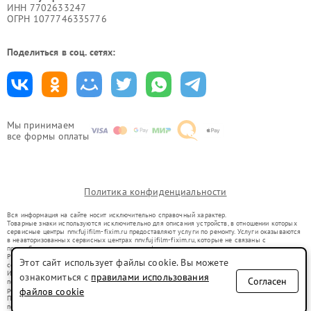
ИНН 7702633247
ОГРН 1077746335776
Поделиться в соц. сетях:
Мы принимаем
все формы оплаты
Политика конфиденциальности
Вся информация на сайте носит исключительно справочный характер.
Товарные знаки используются исключительно для описания устройств, в отношении которых
сервисные центры nnv.fujifilm-fixim.ru предоставляют услуги по ремонту. Услуги оказываются
в неавторизованных сервисных центрах nnv.fujifilm-fixim.ru, которые не связаны с
правообладателями товарных знаков или их официальными представителями.
Ремонт осуществляется для устройств, уже введенных в гражданский оборот в соответствии
Этот сайт использует файлы cookie. Вы можете
со статьей 1487 ГК РФ.
Использование товарных знаков не преследует цели индивидуализации услуг или введения
ознакомиться с
правилами использования
Согласен
потребителей в заблуждение, а служит для информирования о предоставляемых услугах по
ремонту техники указанных брендов.
файлов cookie
Представленная на сайте информация не является публичной офертой, определяемой
положениями Статьи 437(2) Гражданского кодекса РФ