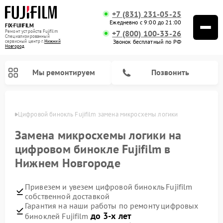
+7 (831) 231-05-25
Ежедневно с 9:00 до 21:00
FIX-FUJIFILM
Ремонт устройств Fujifilm
+7 (800) 100-33-26
Специализированный
Звонок бесплатный по РФ
cервисный центр г.
Нижний
Новгород
Мы ремонтируем
Позвонить
ороде
Цифровой бинокль Fujifilm замена микросхемы логики
Замена микросхемы логики на
цифровом бинокле Fujifilm в
Нижнем Новгороде
Привезем и увезем цифровой бинокль Fujifilm
собственной доставкой
Гарантия на наши работы по ремонту цифровых
до 3-х лет
биноклей Fujifilm