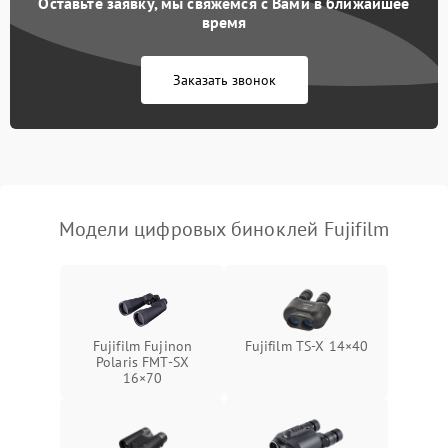
Оставьте заявку, мы свяжемся с Вами в ближайшее
Разрядка аккумулятора за
время
1000 ₽
Подробнее →
коркое время
Заказать звонок
Перегрев устройства
1500 ₽
Подробнее →
Модели цифровых биноклей Fujifilm
Fujifilm Fujinon
Fujifilm TS‑X 14×40
Polaris FMT‑SX
16×70