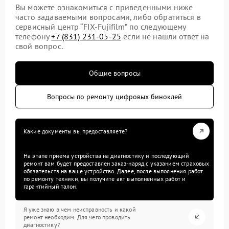
Вы можете ознакомиться с приведенными ниже
часто задаваемыми вопросами, либо обратиться в
сервисный центр “FIX-Fujifilm” по следующему
телефону
+7 (831) 231-05-25
если не нашли ответ на
свой вопрос.
Общие вопросы
Вопросы по ремонту цифровых биноклей
Какие документы вы предоставляете?
На этапе приема устройства на диагностику и последующий
ремонт вам будет предоставлен заказ-наряд с указанием страховых
обязательств на ваше устройство. Далее, после выполнения работ
по ремонту техники, вы получите акт выполненных работ и
гарантийный талон.
Я уже знаю в чем неисправность и какой
ремонт необходим. Для чего проводить
диагностику?