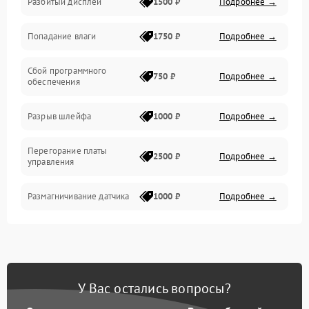
Разбитый дисплей
1500 ₽
Подробнее →
Механика
Попадание влаги
1750 ₽
Подробнее →
Управление
Сбой программного
Электропитание
750 ₽
Подробнее →
обеспечения
Корпус/Герметичность
Разрыв шлейфа
1000 ₽
Подробнее →
Электроника/Механические
Перегорание платы
2500 ₽
Подробнее →
управления
Электроника/Оптика
Размагничивание датчика
1000 ₽
Подробнее →
Поломка инфракрасного
1500 ₽
Подробнее →
датчика
Неправильная передача
750 ₽
Подробнее →
У Вас остались вопросы?
цветов дисплея