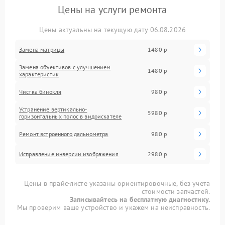
Цены на услуги ремонта
Цены актуальны на текущую дату 06.08.2026
Замена матрицы
1480 р
Замена объективов с улучшением
1480 р
характеристик
Чистка бинокля
980 р
Устранение вертикально-
5980 р
горизонтальных полос в видоискателе
Ремонт встроенного дальнометра
980 р
Исправление инверсии изображения
2980 р
Цены в прайс-листе указаны ориентировочные, без учета
стоимости запчастей.
Записывайтесь на бесплатную диагностику.
Мы проверим ваше устройство и укажем на неисправность.