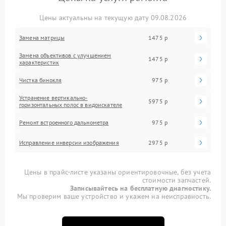
Цены актуальны на текущую дату 09.08.2026
Замена матрицы
1475 р
Замена объективов с улучшением
1475 р
характеристик
Чистка бинокля
975 р
Устранение вертикально-
5975 р
горизонтальных полос в видоискателе
Ремонт встроенного дальнометра
975 р
Исправление инверсии изображения
2975 р
Цены в прайс-листе указаны ориентировочные, без учета
стоимости запчастей.
Записывайтесь на бесплатную диагностику.
Мы проверим ваше устройство и укажем на неисправность.