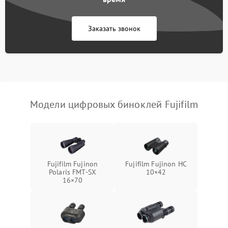
1000 ₽
Подробнее →
коркое время
Заказать звонок
Перегрев устройства
1500 ₽
Подробнее →
Модели цифровых биноклей Fujifilm
Fujifilm Fujinon
Fujifilm Fujinon HC
Polaris FMT‑SX
10×42
16×70