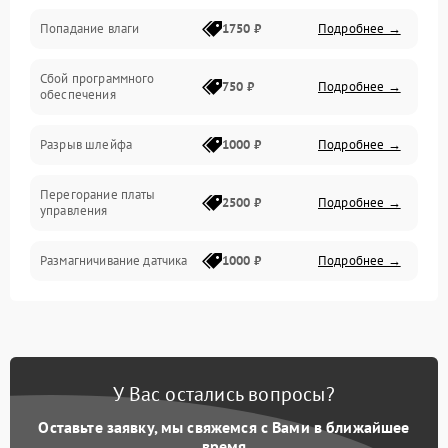
Попадание влаги
1750 ₽
Подробнее →
Управление
Сбой программного
Электропитание
750 ₽
Подробнее →
обеспечения
Корпус/Герметичность
Разрыв шлейфа
1000 ₽
Подробнее →
Электроника/Механические
Перегорание платы
2500 ₽
Подробнее →
управления
Электроника/Оптика
Размагничивание датчика
1000 ₽
Подробнее →
Поломка инфракрасного
1500 ₽
Подробнее →
датчика
Неправильная передача
750 ₽
Подробнее →
У Вас остались вопросы?
цветов дисплея
Оставьте заявку, мы свяжемся с Вами в ближайшее
Разрядка аккумулятора за
время