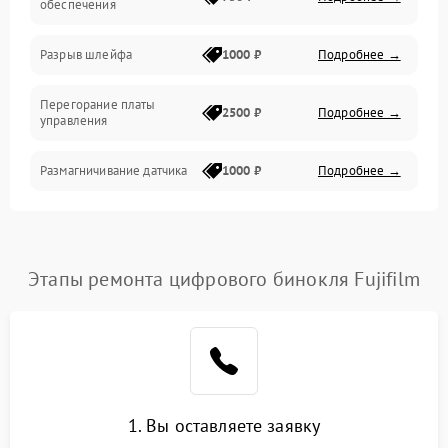
обеспечения
Корпус/Герметичность
Разрыв шлейфа
1000 ₽
Подробнее →
Электроника/Механические
Перегорание платы
2500 ₽
Подробнее →
управления
Электроника/Оптика
Размагничивание датчика
1000 ₽
Подробнее →
Поломка инфракрасного
1500 ₽
Подробнее →
датчика
Этапы ремонта цифрового бинокля Fujifilm
Неправильная передача
750 ₽
Подробнее →
цветов дисплея
Разрядка аккумулятора за
1000 ₽
Подробнее →
коркое время
Перегрев устройства
1500 ₽
Подробнее →
1. Вы оставляете заявку