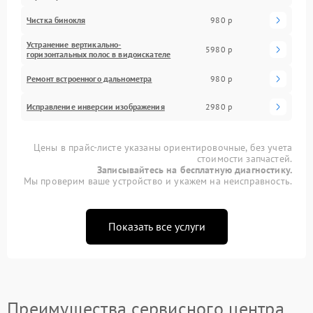
Чистка бинокля
980 р
Устранение вертикально-
5980 р
горизонтальных полос в видоискателе
Ремонт встроенного дальнометра
980 р
Исправление инверсии изображения
2980 р
Цены в прайс-листе указаны ориентировочные, без учета
стоимости запчастей.
Записывайтесь на бесплатную диагностику.
Мы проверим ваше устройство и укажем на неисправность.
Показать все услуги
Преимущества сервисного центра