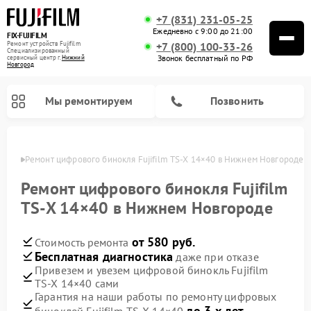
+7 (831) 231-05-25
Ежедневно с 9:00 до 21:00
FIX-FUJIFILM
Ремонт устройств Fujifilm
+7 (800) 100-33-26
Специализированный
Звонок бесплатный по РФ
cервисный центр г.
Нижний
Новгород
Мы ремонтируем
Позвонить
ороде
Ремонт цифрового бинокля Fujifilm TS‑X 14×40 в Нижнем Новгороде
Ремонт цифрового бинокля Fujifilm
TS‑X 14×40 в Нижнем Новгороде
от 580 руб.
Стоимость ремонта
Бесплатная диагностика
даже при отказе
Привезем и увезем цифровой бинокль Fujifilm
TS‑X 14×40 сами
Гарантия на наши работы по ремонту цифровых
до 3-х лет
биноклей Fujifilm TS‑X 14×40