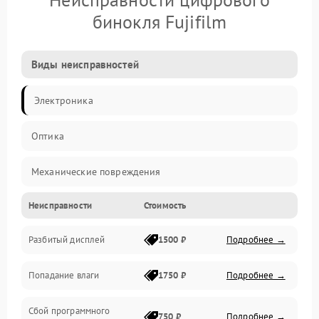
бинокля Fujifilm
Виды неисправностей
Электроника
Оптика
Механические повреждения
Неисправности
Стоимость
Видео
Разбитый дисплей
1500 ₽
Подробнее →
Механика
Попадание влаги
1750 ₽
Подробнее →
Управление
Сбой программного
Электропитание
750 ₽
Подробнее →