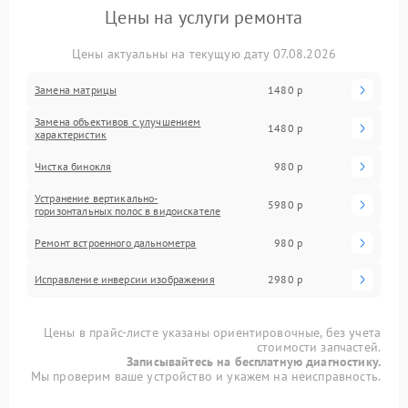
Цены на услуги ремонта
Цены актуальны на текущую дату 07.08.2026
Замена матрицы
1480 р
Замена объективов с улучшением
1480 р
характеристик
Чистка бинокля
980 р
Устранение вертикально-
5980 р
горизонтальных полос в видоискателе
Ремонт встроенного дальнометра
980 р
Исправление инверсии изображения
2980 р
Цены в прайс-листе указаны ориентировочные, без учета
стоимости запчастей.
Записывайтесь на бесплатную диагностику.
Мы проверим ваше устройство и укажем на неисправность.