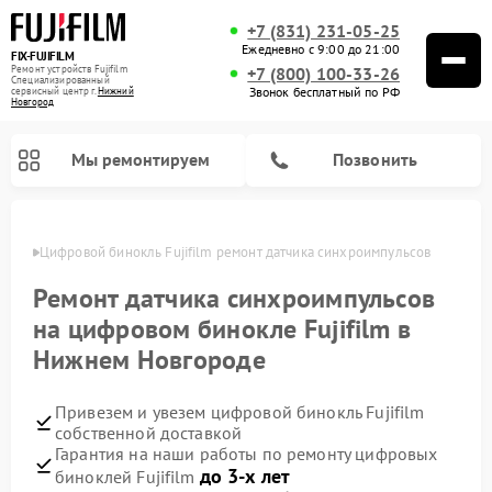
+7 (831) 231-05-25
Ежедневно с 9:00 до 21:00
FIX-FUJIFILM
Ремонт устройств Fujifilm
+7 (800) 100-33-26
Специализированный
Звонок бесплатный по РФ
cервисный центр г.
Нижний
Новгород
Мы ремонтируем
Позвонить
ороде
Цифровой бинокль Fujifilm ремонт датчика синхроимпульсов
Ремонт датчика синхроимпульсов
на цифровом бинокле Fujifilm в
Нижнем Новгороде
Привезем и увезем цифровой бинокль Fujifilm
собственной доставкой
Гарантия на наши работы по ремонту цифровых
до 3-х лет
биноклей Fujifilm