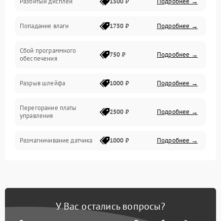
Разбитый дисплей
1500 ₽
Подробнее →
Механика
Попадание влаги
1750 ₽
Подробнее →
Управление
Сбой программного
Электропитание
750 ₽
Подробнее →
обеспечения
Корпус/Герметичность
Разрыв шлейфа
1000 ₽
Подробнее →
Электроника/Механические
Перегорание платы
2500 ₽
Подробнее →
управления
Электроника/Оптика
Размагничивание датчика
1000 ₽
Подробнее →
Поломка инфракрасного
1500 ₽
Подробнее →
датчика
Неправильная передача
750 ₽
Подробнее →
У Вас остались вопросы?
цветов дисплея