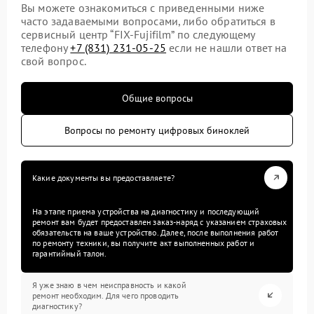
Вы можете ознакомиться с приведенными ниже
часто задаваемыми вопросами, либо обратиться в
сервисный центр “FIX-Fujifilm” по следующему
телефону
+7 (831) 231-05-25
если не нашли ответ на
свой вопрос.
Общие вопросы
Вопросы по ремонту цифровых биноклей
Какие документы вы предоставляете?
На этапе приема устройства на диагностику и последующий
ремонт вам будет предоставлен заказ-наряд с указанием страховых
обязательств на ваше устройство. Далее, после выполнения работ
по ремонту техники, вы получите акт выполненных работ и
гарантийный талон.
Я уже знаю в чем неисправность и какой
ремонт необходим. Для чего проводить
диагностику?