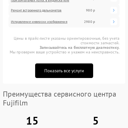
горизонтальных полос в видоискателе
Ремонт встроенного дальнометра
980 р
Исправление инверсии изображения
2980 р
Цены в прайс-листе указаны ориентировочные, без учета
стоимости запчастей.
Записывайтесь на бесплатную диагностику.
Мы проверим ваше устройство и укажем на неисправность.
Показать все услуги
Преимущества сервисного центра
Fujifilm
15
5