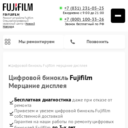
+7 (831) 231-05-25
Ежедневно с 9:00 до 21:00
FIX-FUJIFILM
Ремонт устройств Fujifilm
+7 (800) 100-33-26
Специализированный
Звонок бесплатный по РФ
cервисный центр г.
Нижний
Новгород
Мы ремонтируем
Позвонить
ороде
Цифровой бинокль Fujifilm мерцание дисплея
Цифровой бинокль
Fujifilm
Мерцание дисплея
Бесплатная диагностика
даже при отказе от
ремонта
Привезем и увезем цифровой бинокль Fujifilm
собственной доставкой
Гарантия на наши работы по ремонту цифровых
до 3-х лет
биноклей Fujifilm