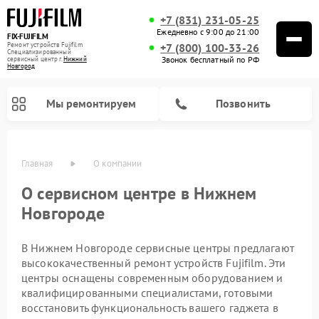
+7 (831) 231-05-25
Ежедневно с 9:00 до 21:00
FIX-FUJIFILM
Ремонт устройств Fujifilm
+7 (800) 100-33-26
Специализированный
Звонок бесплатный по РФ
cервисный центр г.
Нижний
Новгород
Мы ремонтируем
Позвонить
Главная
О компании
О сервисном центре в Нижнем
Новгороде
Ремонт цифровых биноклей Fujifilm
В Нижнем Новгороде сервисные центры предлагают
высококачественный ремонт устройств Fujifilm. Эти
центры оснащены современным оборудованием и
квалифицированными специалистами, готовыми
восстановить функциональность вашего гаджета в